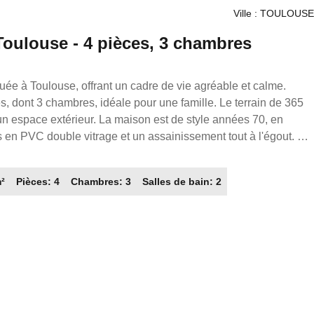
Ville : TOULOUSE
Toulouse - 4 pièces, 3 chambres
ée à Toulouse, offrant un cadre de vie agréable et calme.
 dont 3 chambres, idéale pour une famille. Le terrain de 365
'un espace extérieur. La maison est de style années 70, en
s en PVC double vitrage et un assainissement tout à l'égout. À
 cuisine indépendante, aménagée et équipée, ainsi qu'un séjour
est, garantissant une belle luminosité. Le chauffage est
m²
Pièces: 4
Chambres: 3
Salles de bain: 2
climatisation réversible, et un insert pour cheminée ajoute une
dispose d'une salle de bain, d'une salle d'eau et de deux WC.
de plusieurs établissements
nale de la météorologie - Toulouse INP, l'École maternelle
Groupe scolaire Ferdinand de Lesseps, cette maison est
s trouverez également des parcs à proximité pour des moments
s la