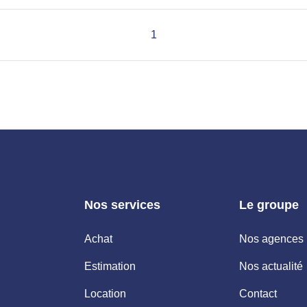
agent commercial du Réseau Fr
numéro 503111049 titulaire de 
1
France Proprio).
Nos services
Le groupe
Achat
Nos agences
Estimation
Nos actualité
Location
Contact