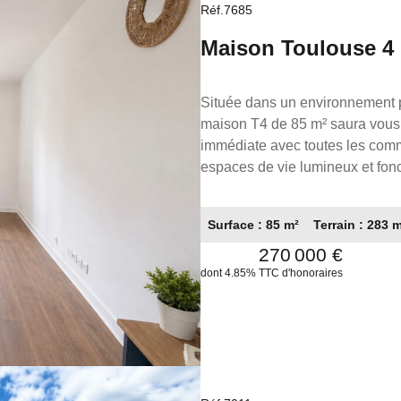
responsabilité éditoriale de M
Réf.7685
détention de fonds), agent co
Mai
Toulouse sous le numéro 503111
compte de la société France Pro
Située dans un environnement p
maison T4 de 85 m² saura vous s
immédiate avec toutes les commo
espaces de vie lumineux et fonc
profiterez d'un jardin privatif 
apportant un réel confort au qu
Surface : 85 m²
Terrain : 283 
commerces, aux écoles, aux tran
270 000 €
déplacements. Cette maison rep
investisseurs grâce à son potent
dont 4.85% TTC d'honoraires
permet d'envisager la création 
augmentant son attractivité loca
familles comme pour les investiss
potentiel d'aménagement. La pr
responsabilité éditoriale de R