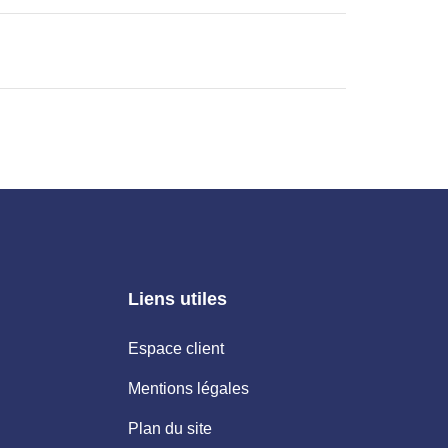
ance Proprio, immatriculé au RSAC de Toulouse sous le
la carte de démarchage immobilier pour le compte de la société
Liens utiles
Espace client
Mentions légales
Plan du site