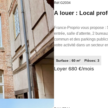
Réf.G2034
A louer : Local pro
France-Proprio vous propose : SAINT SERNIN : Local professionnel de 60 m² composé d'une
entrée, salle d'attente, 2 burea
commun et des parkings publics
votre activité dans un secteur en plein essor. À visiter sans tarde
de garantie : 1920.00€ Honoraires charge locataire : 30% du loyer annuel : 2448.00€
Référence annonce : G2034 FRANCE PROPRIO 05.61.62.62.23 Réseaux de conseillers
Surface : 60 m²
Pièces: 3
Immobilier partout en France. T
Loyer 680 €/mois