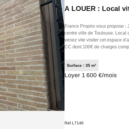
A LOUER : Local vi
France Proprio vous propose : JEANNE D'ARC - TOULOUSE : Local commercial vitrine au
centre ville de Toulouse. Local d'activité d'environ 35m² . Idéal pour développer votre clientèle,
venez vite visiter cet espace d'activité
CC dont 100€ de charges compren
4500.00€ Honoraires charge locataire : 
L7600 FRANCE PROPRIO Réseaux de conseillers Immobilier partout en France. Transaction/
Surface : 35 m²
Location/ Gestion 05.61.62.62.
Loyer 1 600 €/mois
Réf.L7148