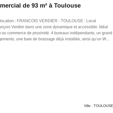
mmercial de 93 m² à Toulouse
- TOULOUSE : Local
ançois Verdier dans une zone dynamique et accessible. Idéal
eau ou commerce de proximité. 4 bureaux indépendants, un grand
gements, une baie de brassage déjà installée, ainsi qu'un WC
e 4m. Disponible de suite. Loyer : 2 850.00€ CC dont
ransaction/ Location/ Gestion
Ville : TOULOUSE