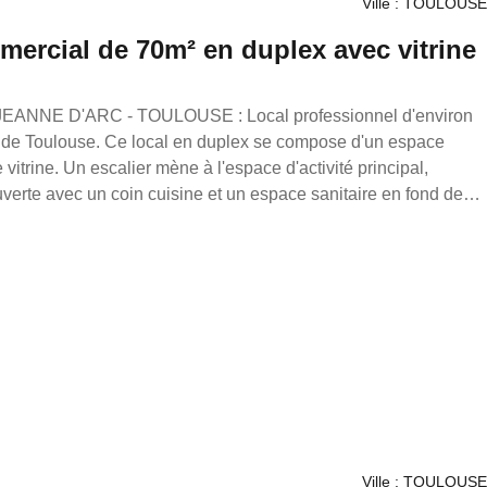
Ville : TOULOUSE
mercial de 70m² en duplex avec vitrine
le de Toulouse. Ce local en duplex se compose d'un espace
 vitrine. Un escalier mène à l'espace d'activité principal,
erte avec un coin cuisine et un espace sanitaire en fond de
n bureau indépendant ainsi que d'une agréable entrée au
ien agencé, ce local conviendra parfaitement à une activité de
utre activité professionnelle. Possibilité de louer un local
d'environ 45 m² afin de bénéficier d'un espace supplémentaire
onnel agréable. À visiter sans tarder ! Loyer :
3 mois soit : 6 840,00€ Honoraires charge locataire : 30% du
en France. Transaction/ Location/ Gestion 05.61.62.62.23
Ville : TOULOUSE