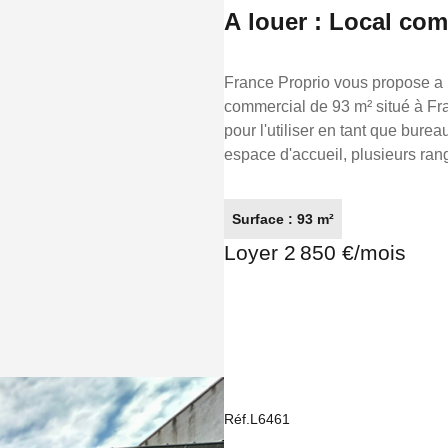
A louer : Local co
France Proprio vous propose a location : FRANCOIS VERDIER 
commercial de 93 m² situé à Fr
pour l'utiliser en tant que bur
espace d'accueil, plusieurs ran
avec lave-mains. Local climatisé. Vitrine d
50€ de charges Dépôt de garantie 3 mois soit : 8 400.00€ Honoraires charge locataire : 26% du
Surface : 93 m²
loyer annuel : 9 200.00€ Constituez votre dossier sur www.gestionlocative.franceproprio.com
Loyer 2 850 €/mois
Référence annonce : L7148 FRANCE PROPRIO 05.61.62.62.23 Réseaux de conseillers
Immobilier partout en France. T
Réf.L6461