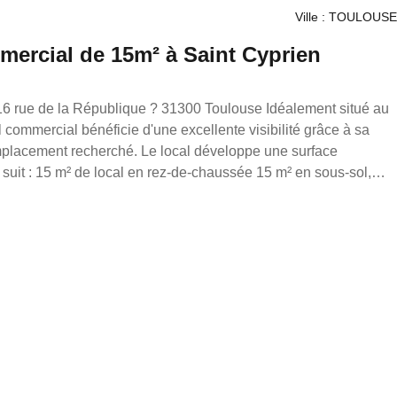
Ville : TOULOUSE
mercial de 15m² à Saint Cyprien
 commercial bénéficie d'une excellente visibilité grâce à sa
emplacement recherché. Le local développe une surface
aussée 15 m² en sous-sol,
space complémentaire. Il conviendra parfaitement à
nale, professionnelle ou de services. Toutes activités
 une extraction. Disponible ! Loyer : 630 € HC
 30 € / mois Taxe foncière : à la charge du preneur Honoraires :
en France. Transaction/ Location/ Gestion 05.61.62.62.23