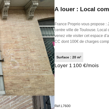
A louer : Local co
France Proprio vous propose : JEANNE D'ARC - TOULOUSE : Local commercial vitrine au
centre ville de Toulouse. Local d'activité d'environ 20m² . Idéal pour développer votre clientèle,
venez vite visiter cet espace d'activité
CC dont 100€ de charges compren
3000.00€ Honoraires charge locataire : 
L7603 FRANCE PROPRIO Réseaux de conseillers Immobilier partout en France. Transaction/
Surface : 20 m²
Location/ Gestion 05.61.62.62.
Loyer 1 100 €/mois
Réf.L7600