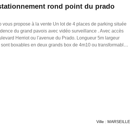
 stationnement rond point du prado
vente Un lot de 4 places de parking située
idence du grand pavois avec vidéo surveillance . Avec accès
erriot ou l'avenue du Prado. Longueur 5m largeur
 Pour toutes demandes d'informations, n'hésitez pas à me
 loonis gahel, mandataire indépendant en immobilier (sans
 Réseau France Proprio immatriculé au RSAC de
90/s17056393, titulaire de la carte de démarchage immobilier
ens sur notre site internet.
Ville : MARSEILLE