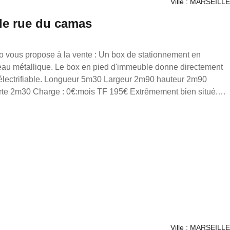
Ville : MARSEILLE
le rue du camas
à la vente : Un box de stationnement en
eau métallique. Le box en pied d'immeuble donne directement
argeur 2m90 hauteur 2m90
rêmement bien situé.
ions, n'hésitez pas à me contacter au 06 98 89 14 62. La
été rédigée sous la responsabilité éditoriale de M. loonis
en immobilier (sans détention de fonds), agent commercial du
culé au RSAC de Marseille sous le numéro
e la carte de démarchage immobilier pour le compte de la
Ville : MARSEILLE