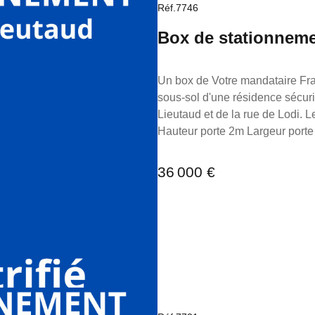
Réf.7746
Box de stationnemen
Un box de Votre mandataire France Proprio vous 
sous-sol d'une résidence sécurisée au 35 rue Perinn Solliers, à proximité immédiate du Cours
Lieutaud et de la rue de Lodi. Le box est électrifié. Lon
Hauteur porte 2m Largeur porte 2m15 5m30 devant pour le braquage. Charg
128€ Extrêmement bien situé. Non soumis au DPE Pour toutes demandes d'informations,
n'hésitez pas à me contacter au 06 98 89 14 62. La prés
36 000 €
rédigée sous la responsabilité 
immobilier (sans détention de fond
au RSAC de Marseille sous le n
démarchage immobilier pour le 