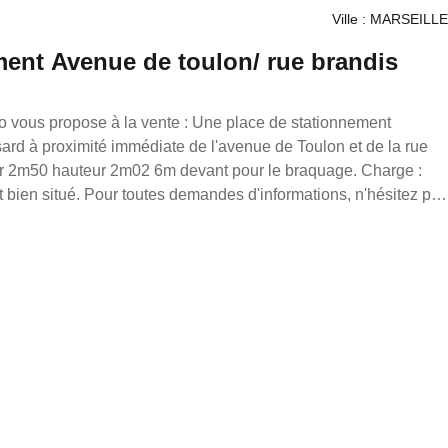
Ville : MARSEILLE
ment Avenue de toulon/ rue brandis
e : Une place de stationnement
ard à proximité immédiate de l'avenue de Toulon et de la rue
 sous la
 loonis gahel, mandataire indépendant en immobilier (sans
 Réseau France Proprio immatriculé au RSAC de
90/s17056393, titulaire de la carte de démarchage immobilier
ens sur notre site internet.