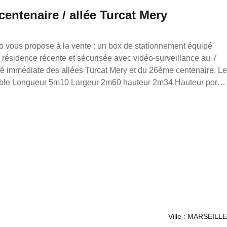
 26 ème centenaire / allée Turcat Mery
: un box de stationnement équipé
 vidéo-surveillance au 7
é immédiate des allées Turcat Mery et du 26ème centenaire. Le
eur porte
oumis au DPE Pour toutes demandes d'informations, n'hésitez
é rédigée sous la
 loonis gahel, mandataire indépendant en immobilier (sans
 Réseau France Proprio immatriculé au RSAC de
90/s17056393, titulaire de la carte de démarchage immobilier
ance Proprio.
Ville : MARSEILLE