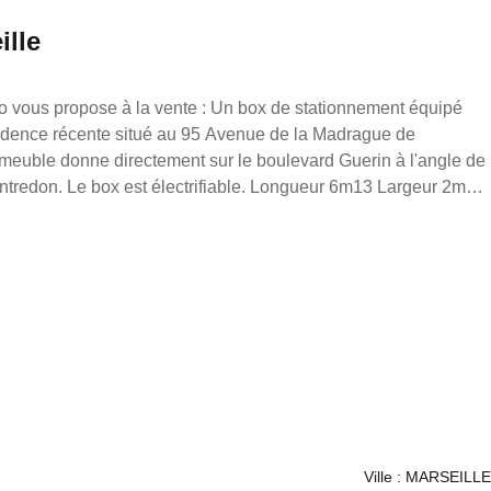
ille
la vente : Un box de stationnement équipé
écente situé au 95 Avenue de la Madrague de
meuble donne directement sur le boulevard Guerin à l'angle de
 loonis gahel, mandataire indépendant en immobilier (sans
mmercial du Réseau France Proprio immatriculé au RSAC de
90/s17056393, titulaire de la carte de démarchage immobilier
ance Proprio.
Ville : MARSEILLE