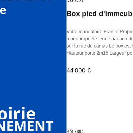
Réf.7731
Box pied d'immeub
Votre mandataire France Proprio vous propose 
monopropriété fermé par un rid
sur la rue du camas Le box est électrifiable. Longueur 5m30 L
Hauteur porte 2m15 Largeur porte 2m30 Charge : 0€:mois TF 195€ Ext
Pour toutes demandes d'informat
présente annonce immobilière a 
44 000 €
gahel, mandataire indépendant 
Réseau France Proprio immatri
7953190/s17056393, titulaire d
société France Proprio.
Réf.7694