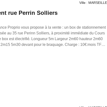
Ville : MARSEILLE
t rue Perrin Solliers
propose à la vente : un box de stationnement
gueur 5m Largeur 2m60 hauteur 2m60
e : 10€:mois TF
ente annonce immobilière a été
éditoriale de M. loonis gahel, mandataire indépendant en
s), agent commercial du Réseau France Proprio immatriculé
uméro 7953190/s17056393, titulaire de la carte de
compte de la société France Proprio.