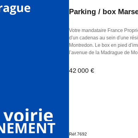
Parking / box Marse
Votre mandataire France Proprio vous propose à 
d'un cadenas au sein d'une résidence r
Montredon. Le box en pied d'im
l'avenue de la Madrague de Montredon. Le box est électrifiable. Longueur 6m13 Largeur 2m55
hauteur 2m60 Le box est équipé d'un contrfond après les 6m de long pour y faire du stockage
Longueur 1m90 largeur 1.40 Hauteur porte 2m15 Largeur porte 2m44 Charge : 6€:mois TF
42 000 €
201€ Extrêmement bien situé. Pour toutes demandes d'informations, n'hésitez pas à me
contacter au 06 98 89 14 62. La présente annonce immobilière a été rédigée sous la
responsabilité éditoriale de M.
détention de fonds), agent co
Marseille sous le numéro 79531
pour le compte de la société Fr
Réf.7692