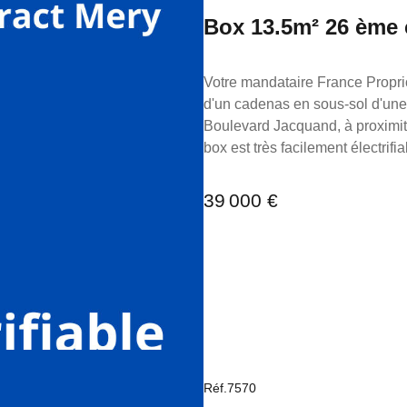
Box 13.5m²
Votre mandataire France Proprio vous propose à la vente 
d'un cadenas en sous-sol d'une résidence récente et sécurisée avec
Boulevard Jacquand, à proximit
box est très facilement électrifiable Longueur 5m10 Largeur 2m60 hauteur 2m34 Haut
2m Largeur porte 2m30 5m60 devant pour le braquage. Charge : 16€:mois TF 184€
Extrêmement bien situé. Non s
39 000 €
pas à me contacter au 06 98 89 14 62. La présente annonce immobilière a ét
responsabilité éditoriale de M.
détention de fonds), agent commercial du
Marseille sous le numéro 79531
pour le compte de la société Fr
Réf.7570