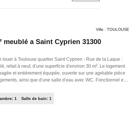
Ville : TOULOUSE
² meublé a Saint Cyprien 31300
 refait à neuf, d'une superficie d'environ 30 m². Le logement
agée et entièrement équipée, ouverte sur une agréable pièce
gements, ainsi que d'une salle d'eau avec WC. Fonctionnel et
 un cadre de vie confortable, idéal pour une personne seule ou
ambre: 1
Salle de bain: 1
 Immobilier partout en France. Transaction/ Location/