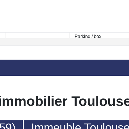
Rayon km
immobilier Toulous
59)
Immeuble Toulouse