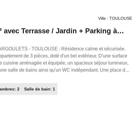
Ville : TOULOUSE
² avec Terrasse / Jardin + Parking à
e 3 pièces, doté d'un bel extérieur. D'une surface
ne cuisine aménagée et équipée, un spacieux séjour lumineux,
une salle de bains ainsi qu'un WC indépendant. Une place de
up de coeur ! Disponible en août 2026! Loyer :
aution : 765.00€ Honoraires locataires : 476.00€ dont 204€
ambres: 2
Salle de bain: 1
NCE PROPRIO
er partout en France. Transaction/ Location/ Gestion