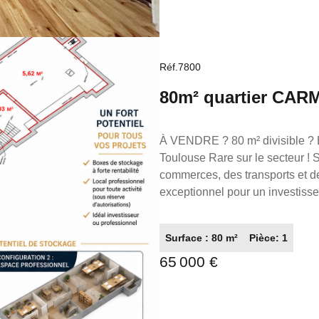
Réf.7800
80m² quartier C
LOTS
À VENDRE ? 80 m² divisible ?
Toulouse Rare sur le secteur ! Située en plein coeur du quartier des Carmes, à deux pas des
commerces, des transports et de 
exceptionnel pour un investisseur ou un professionnel
Entièrement divisible selon vos
destinés à la location, dans un 
Surface : 80 m²
Pièce: 1
local professionnel pour de nom
65 000 €
administratives et du règlement
excellente valorisation patrimoniale. Un 
un investissement locatif rent
votre activité professionnelle, ce bien 