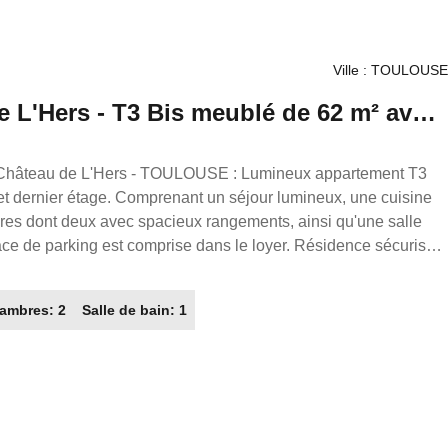
s la
. ZAFRAN Frédéric, mandataire indépendant en immobilier (sans
Ville : TOULOUSE
mmercial du Réseau France Proprio, immatriculé au RSAC de
e L'Hers - T3 Bis meublé de 62 m² avec
049 titulaire de la carte de démarchage immobilier pour le
prio).
 et dernier étage. Comprenant un séjour lumineux, une cuisine
es dont deux avec spacieux rangements, ainsi qu'une salle
ce de parking est comprise dans le loyer. Résidence sécurisée
 charges
ions sur charges Caution : 1700.00€ Honoraires locataires :
ambres: 2
Salle de bain: 1
en France. Transaction/ Location/ Gestion