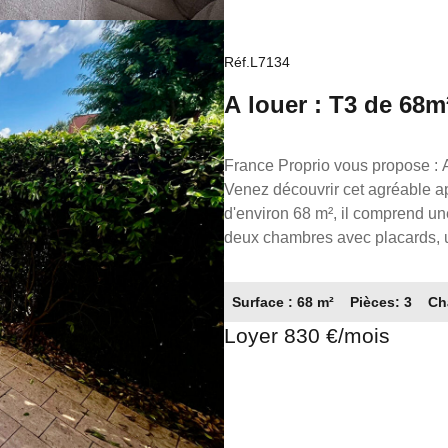
Réf.L7134
A louer : T3 de 68m
Toulouse - 31500
France Proprio vous propose : ARGOULETS - TOULOUSE : Résidence calme et sécurisée.
Venez découvrir cet agréable appartement d
d'environ 68 m², il comprend u
deux chambres avec placards, 
parking vient compléter ce bien. Appartement co
830€ dont 65.00€ de charges. C
Surface : 68 m²
Pièces: 3
Ch
pour la réalisation de l'état des lieux Référence annonce : L7134 FRA
Loyer 830 €/mois
Réseaux de conseillers Immobili
05.61.62.62.23