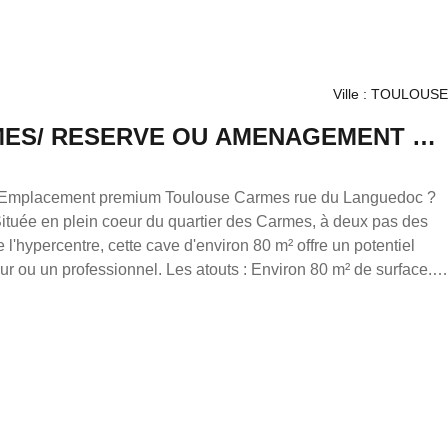
Ville : TOULOUSE
ARMES/ RESERVE OU AMENAGEMENT EN
 Emplacement premium Toulouse Carmes rue du Languedoc ?
l'hypercentre, cette cave d'environ 80 m² offre un potentiel
. Les atouts : Environ 80 m² de surface.
 besoins. Possibilité de créer plusieurs boxes de stockage
secteur où la demande est très forte. Possibilité d'aménager un
breuses activités (sous réserve des autorisations
 de copropriété). Accès pratique. Secteur recherché avec une
investissement à fort potentiel Que vous recherchiez
able avec des boxes de stockage ou un espace à aménager pour
constitue une véritable opportunité. Prix : À un tarif