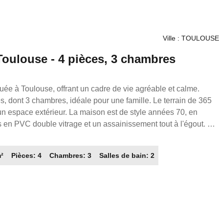
Ville : TOULOUSE
Toulouse - 4 pièces, 3 chambres
ée à Toulouse, offrant un cadre de vie agréable et calme.
 dont 3 chambres, idéale pour une famille. Le terrain de 365
'un espace extérieur. La maison est de style années 70, en
s en PVC double vitrage et un assainissement tout à l'égout. À
 cuisine indépendante, aménagée et équipée, ainsi qu'un séjour
est, garantissant une belle luminosité. Le chauffage est
m²
Pièces: 4
Chambres: 3
Salles de bain: 2
climatisation réversible, et un insert pour cheminée ajoute une
dispose d'une salle de bain, d'une salle d'eau et de deux WC.
de plusieurs établissements
nale de la météorologie - Toulouse INP, l'École maternelle
Groupe scolaire Ferdinand de Lesseps, cette maison est
s trouverez également des parcs à proximité pour des moments