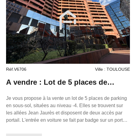
Réf.V6706
Ville : TOULOUSE
A vendre : Lot de 5 places de
parking en sous-sol sécurisé à
Je vous propose à la vente un lot de 5 places de parking
en sous-sol, situées au niveau -4. Elles se trouvent sur
Jean Jaurès.
les allées Jean Jaurès et disposent de deux accès par
portail. L'entrée en voiture se fait par badge sur un portail
automatique, et l'accès piéton est également sécurisé par
badge, dans un ensemble avec ascenseur. Les