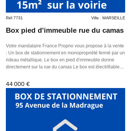
Réf.7731
Ville : MARSEILLE
Box pied d'immeuble rue du camas
Votre mandataire France Proprio vous propose à la vente
: Un box de stationnement en monopropriété fermé par un
rideau métallique. Le box en pied d'immeuble donne
directement sur la rue du camas Le box est électrifiable.
Longueur 5m30 Largeur 2m90 hauteur 2m90 Hauteur
porte 2m15 Largeur porte 2m30 Charge : 0€:mois TF
44 000 €
195€ Extrêmement bien situé. Pour toutes demandes
d'informations, n'hésitez pas à me contacter au 06 98 89
14 62. La présente annonce immobilière a été rédigée
sous la responsabilité éditoriale de M. loonis gahel,
mandataire indépendant en immobilier (sans détention de
fonds), agent commercial du Réseau France Proprio
immatriculé au RSAC de Marseille sous le numéro