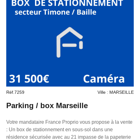
sous la responsabilité éditoriale de M. loonis gahel,
mandataire indépendant en immobilier (sans détention de
fonds), agent commercial du Réseau France Proprio
immatriculé au RSAC de Marseille sous le numéro
7953190/s17056393, titulaire de la carte de démarchage
immobilier pour le compte de la société France Proprio.
Retrouvez tous nos biens sur notre site internet. [URL
masquée pour votre sécurité] Gahel LOONIS (EI) Agent
Commercial - Numéro RSAC : 829 477 769 - AIX EN
PROVENCE (13). Surface : 13m² Non soumis au DPE
Consommation énergie primaire : Non communiqué
Consommation énergie finale : Non communiqué
Réf.7259
Ville : MARSEILLE
Parking / box Marseille
Votre mandataire France Proprio vous propose à la vente
: Un box de stationnement en sous-sol dans une
résidence sécurisée avec au 21 impasse de la papeterie