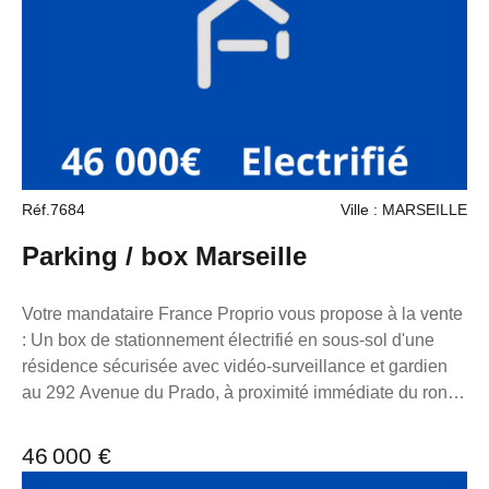
Marseille sous le numéro 7953190/s17056393, titulaire
de la carte de démarchage immobilier pour le compte de
la société France Proprio. Retrouvez tous nos biens sur
notre site internet. www.franceproprio.com
Réf.7684
Ville : MARSEILLE
Parking / box Marseille
Votre mandataire France Proprio vous propose à la vente
: Un box de stationnement électrifié en sous-sol d'une
résidence sécurisée avec vidéo-surveillance et gardien
au 292 Avenue du Prado, à proximité immédiate du rond
point du Prado. Entrée voiture par l'avenue du Prado,
sortie voiture par le boulevard Herriot. Possibilité de
46 000 €
poser un cadenas et d'équiper le box d'un super chargeur