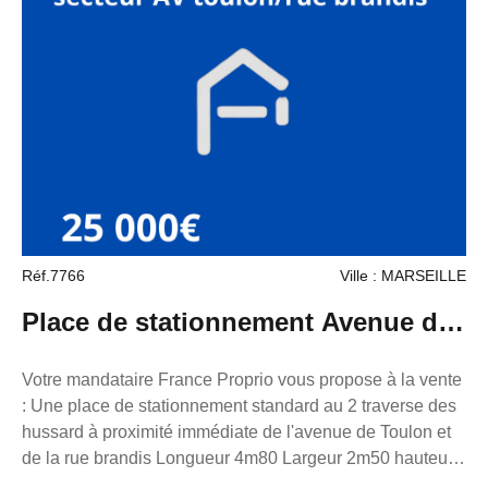
Réf.7766
Ville : MARSEILLE
Place de stationnement Avenue de
toulon/ rue brandis
Votre mandataire France Proprio vous propose à la vente
: Une place de stationnement standard au 2 traverse des
hussard à proximité immédiate de l'avenue de Toulon et
de la rue brandis Longueur 4m80 Largeur 2m50 hauteur
2m02 6m devant pour le braquage. Charge : 10€:mois TF