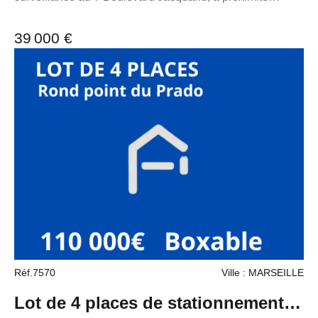
immédiate des allées Turcat Mery et du 26ème
centenaire. Le box est très facilement électrifiable
39 000 €
Longueur 5m10 Largeur 2m60 hauteur 2m34 Hauteur
porte 2m Largeur porte 2m30 5m60 devant pour le
braquage. Charge : 16€:mois TF 184€ Extrêmement bien
situé. Non soumis au DPE Pour toutes demandes
d'informations, n'hésitez pas à me contacter au 06 98 89
14 62. La présente annonce immobilière a été rédigée
sous la responsabilité éditoriale de M. loonis gahel,
mandataire indépendant en immobilier (sans détention de
fonds), agent commercial du Réseau France Proprio
immatriculé au RSAC de Marseille sous le numéro
7953190/s17056393, titulaire de la carte de démarchage
immobilier pour le compte de la société France Proprio.
Réf.7570
Ville : MARSEILLE
Lot de 4 places de stationnement