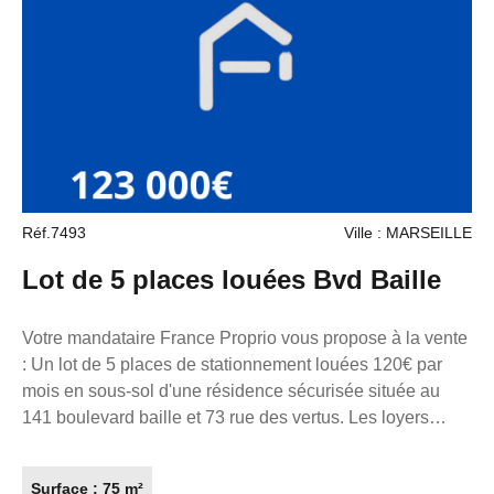
d'informations, n'hésitez pas à me contacter au 06 98 89
14 62. La présente annonce immobilière a été rédigée
sous la responsabilité éditoriale de M. loonis gahel,
mandataire indépendant en immobilier (sans détention de
fonds), agent commercial du Réseau France Proprio
immatriculé au RSAC de Marseille sous le numéro
7953190/s17056393, titulaire de la carte de démarchage
immobilier pour le compte de la société France Proprio.
Retrouvez tous nos biens sur notre site internet.
Réf.7493
Ville : MARSEILLE
www.franceproprio.com
Lot de 5 places louées Bvd Baille
Votre mandataire France Proprio vous propose à la vente
: Un lot de 5 places de stationnement louées 120€ par
mois en sous-sol d'une résidence sécurisée située au
141 boulevard baille et 73 rue des vertus. Les loyers
peuvent être réévalués sans difficultés. Longueur 5m10
Largeur 2m70 hauteur 2m20 6m devant pour le braquage.
Surface : 75 m²