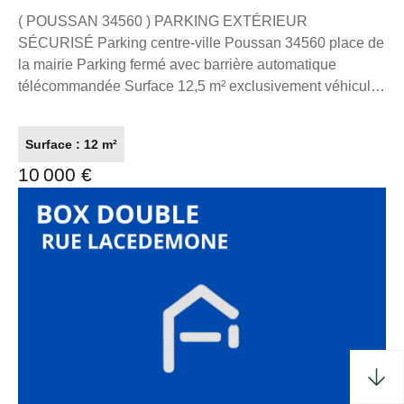
EXTÉRIEUR SÉCURISÉ
( POUSSAN 34560 ) PARKING EXTÉRIEUR
SÉCURISÉ Parking centre-ville Poussan 34560 place de
la mairie Parking fermé avec barrière automatique
télécommandée Surface 12,5 m² exclusivement véhicules
légers Votre contact : Mr ALBAN MONZO FRANCE
PROPRIO Conseiller immobilier salarié Tel : 06 61 17 91
Surface : 12 m²
26 mail : amonzo@franceproprio.com
10 000 €