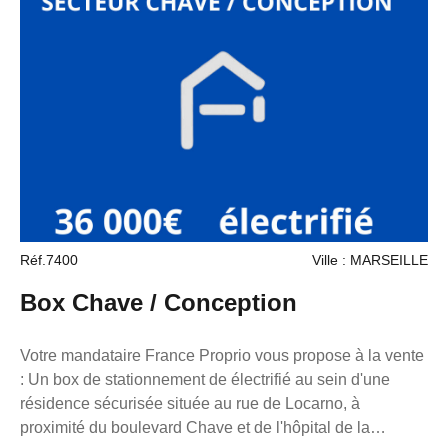
situé. Pour toutes demandes d'informations, n'hésitez pas
à me contacter au 06 98 89 14 62. La présente annonce
immobilière a été rédigée sous la responsabilité
éditoriale de M. loonis gahel, mandataire indépendant en
immobilier (sans détention de fonds), agent commercial
du Réseau France Proprio immatriculé au RSAC de
Marseille sous le numéro 7953190/s17056393, titulaire
de la carte de démarchage immobilier pour le compte de
la société France Proprio. Retrouvez tous nos biens sur
notre site internet. www.franceproprio.com
Réf.7400
Ville : MARSEILLE
Box Chave / Conception
Votre mandataire France Proprio vous propose à la vente
: Un box de stationnement de électrifié au sein d'une
résidence sécurisée située au rue de Locarno, à
proximité du boulevard Chave et de l'hôpital de la