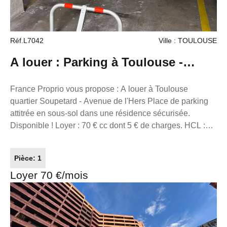
7953190/s17056393, titulaire de la carte de démarchage
immobilier pour le compte de la société France Proprio.
Retrouvez tous nos biens sur notre site internet.
Réf.L7042
Ville : TOULOUSE
www.franceproprio.com
A louer : Parking à Toulouse -
31500
France Proprio vous propose : A louer à Toulouse
quartier Soupetard - Avenue de l'Hers Place de parking
attitrée en sous-sol dans une résidence sécurisée.
Disponible ! Loyer : 70 € cc dont 5 € de charges. HCL :
120 € (visite , constitution du dossier, rédaction du bail et
état des lieux). Référence annonce: L7042 FRANCE
Pièce: 1
PROPRIO Constituez votre dossier sur
Loyer 70 €/mois
www.gestionlocative.franceproprio.com 05.61.62.62.23
Réseaux de conseillers Immobilier partout en France.
Transaction/ Location/ Gestion