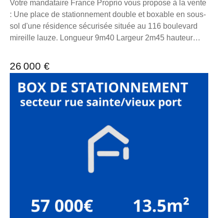
Votre mandataire France Proprio vous propose à la vente
: Une place de stationnement double et boxable en sous-
sol d'une résidence sécurisée située au 116 boulevard
mireille lauze. Longueur 9m40 Largeur 2m45 hauteur
2m60 5m50 devant pour le braquage. La place bénéficie
dans le fond d'une cave de 1m30 de long par 2m45 de
26 000 €
large et 2m60 de haut Charge : 3€:mois TF 100€ la
résidence et bénéficie d'un système de vidéo-
surveillance. La place est facilement électrifiable. Pour
toutes demandes d'informations, n'hésitez pas à me
contacter au 06 98 89 14 62. La présente annonce
immobilière a été rédigée sous la responsabilité
éditoriale de M. loonis gahel, mandataire indépendant en
immobilier (sans détention de fonds), agent commercial
du Réseau France Proprio immatriculé au RSAC de
Marseille sous le numéro 7953190/s17056393, titulaire
de la carte de démarchage immobilier pour le compte de
la société France Proprio. Retrouvez tous nos biens sur
notre site internet. www.franceproprio.com