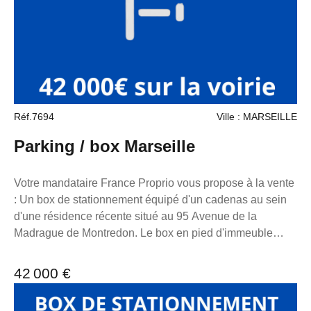
7953190/s17056393, titulaire de la carte de démarchage
immobilier pour le compte de la société France Proprio.
Réf.7694
Ville : MARSEILLE
Parking / box Marseille
Votre mandataire France Proprio vous propose à la vente
: Un box de stationnement équipé d'un cadenas au sein
d'une résidence récente situé au 95 Avenue de la
Madrague de Montredon. Le box en pied d'immeuble
donne directement sur le boulevard Guerin à l'angle de
l'avenue de la Madrague de Montredon. Le box est
42 000 €
électrifiable. Longueur 6m13 Largeur 2m55 hauteur 2m60
Le box est équipé d'un contrfond après les 6m de long