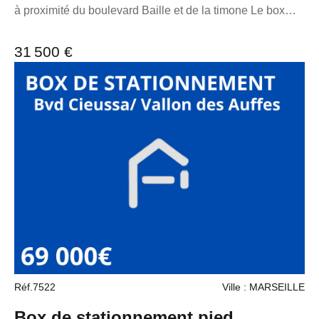
à proximité du boulevard Baille et de la timone Le box
bénéficie d'un mur en biais, il est donc plus grand que les
autres boxs de la résidence (20m²). Longueur 5M75
31 500 €
Largeur faible 3m87 Largeur forte 4M40 hauteur 2m70
Hauteur porte 1M90 Largeur porte 3M32 6m90 devant
pour le braquage. Pour toutes demandes d'informations,
n'hésitez pas à me contacter au 06 98 89 14 62. La
présente annonce immobilière a été rédigée sous la
responsabilité éditoriale de M. loonis gahel, mandataire
indépendant en immobilier (sans détention de fonds),
agent commercial du Réseau France Proprio immatriculé
au RSAC de Marseille sous le numéro
7953190/s17056393, titulaire de la carte de démarchage
immobilier pour le compte de la société France Proprio.
Retrouvez tous nos biens sur notre site internet.
www.franceproprio.com
Réf.7522
Ville : MARSEILLE
Box de stationnement pied