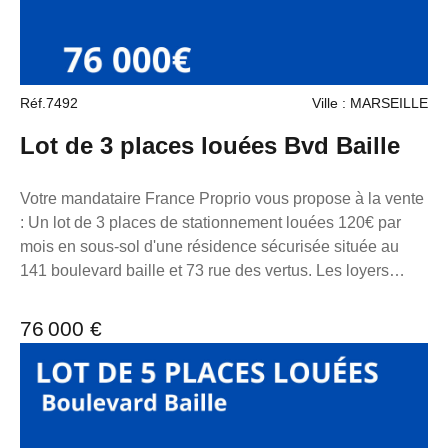
m² Non soumis au DPE Consommation énergie primaire :
Non communiqué Consommation énergie finale : Non
communiqué
Réf.7492
Ville : MARSEILLE
Lot de 3 places louées Bvd Baille
Votre mandataire France Proprio vous propose à la vente
: Un lot de 3 places de stationnement louées 120€ par
mois en sous-sol d'une résidence sécurisée située au
141 boulevard baille et 73 rue des vertus. Les loyers
peuvent être réévalués sans difficultés. Longueur 5m10
Largeur 2m70 hauteur 2m20 6m devant pour le braquage.
76 000 €
Charge : 13€:mois TF 200€ la résidence bénéficie d'un
système de vidéo-surveillance. Le parking bénéficie de
deux entrées piétonnes rue des vertus et boulevard
baille, l'entrée et sortie voiture se fait rue des vertus.
Extrêmement bien situé. Pour toutes demandes