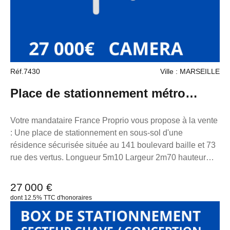
au RSAC de Marseille sous le numéro
7953190/s17056393, titulaire de la carte de démarchage
immobilier pour le compte de la société France Proprio.
Réf.7430
Ville : MARSEILLE
Place de stationnement métro
baille
Votre mandataire France Proprio vous propose à la vente
: Une place de stationnement en sous-sol d'une
résidence sécurisée située au 141 boulevard baille et 73
rue des vertus. Longueur 5m10 Largeur 2m70 hauteur
2m20 6m devant pour le braquage. Charge : 13€:mois TF
200€ la résidence et bénéficie d'un système de vidéo-
27 000 €
surveillance. Le parking bénéficie de deux entrées
dont 12.5% TTC d'honoraires
piétonnes rue des vertus et boulevard baille, l'entrée et
sortie voiture se fait rue des vertus. Extrêmement bien