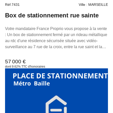
Réf.7431
Ville : MARSEILLE
Box de stationnement rue sainte
Votre mandataire France Proprio vous propose à la vente
: Un box de stationnement fermé par un rideau métallique
au rdc d'une résidence sécurisée située avec vidéo-
surveillance au 7 rue de la croix, entre la rue saint et la
rue neuve sainte Catherine à proximité immédiate du
vieux port Longueur 5m Largeur 2m77 hauteur 2m50
57 000 €
Hauteur porte 2m10 Largeur porte 2m30 5m devant pour
dont 9.62% TTC d'honoraires
le braquage. Charge : 20€:mois TF 210€ Extrêmement
bien situé. Pour toutes demandes d'informations,
n'hésitez pas à me contacter au 06 98 89 14 62. La
présente annonce immobilière a été rédigée sous la
responsabilité éditoriale de M. loonis gahel, mandataire
indépendant en immobilier (sans détention de fonds),
agent commercial du Réseau France Proprio immatriculé