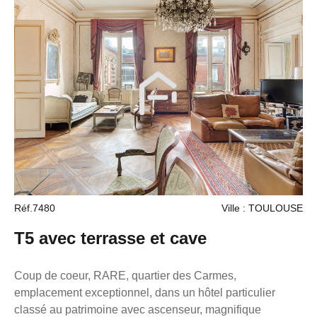
ou organiser une visite ! La présente annonce
immobilière a été rédigée sous la responsabilité
éditoriale de M. ZAFRAN Frédéric, mandataire
indépendant en immobilier (sans détention de fonds),
agent commercial du Réseau France Proprio, immatriculé
au RSAC de Toulouse sous le numéro 503111049
titulaire de la carte de démarchage immobilier pour le
compte de la société France Proprio).
Réf.7480
Ville : TOULOUSE
T5 avec terrasse et cave
Coup de coeur, RARE, quartier des Carmes,
emplacement exceptionnel, dans un hôtel particulier
classé au patrimoine avec ascenseur, magnifique