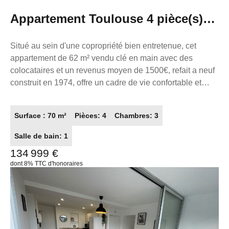
Appartement Toulouse 4 pièce(s)
62 m2
Situé au sein d'une copropriété bien entretenue, cet
appartement de 62 m² vendu clé en main avec des
colocataires et un revenus moyen de 1500€, refait a neuf
construit en 1974, offre un cadre de vie confortable et
fonctionnel, parfaitement adapté à une colocation de
qualité. L'appartement, se compose de 3 pièces
Surface : 70 m²
Pièces: 4
Chambres: 3
principales et bénéficie d'une rénovation récente,
garantissant un logement moderne, pratique et agréable
Salle de bain: 1
à vivre. Le bien dispose d'une entrée centrale desservant
134 999 €
harmonieusement l'ensemble des pièces. La cuisine
dont 8% TTC d'honoraires
entièrement équipée comprend une plaque de cuisson,
une hotte, un micro-ondes, un four, un réfrigérateur-
congélateur ainsi qu'un lave-linge, répondant
parfaitement aux besoins du quotidien. Le séjour,
convivial et lumineux, est aménagé avec un canapé, une