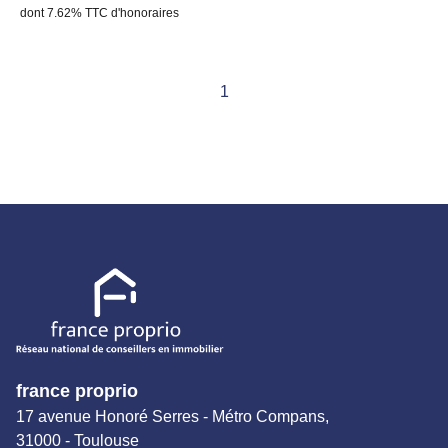
dont 7.62% TTC d'honoraires
80 08 ou rpigeat@franceproprio.com La présente
annonce immobilière a été rédigée sous la responsabilité
éditoriale de Rémy PIGEAT, mandataire indépendant en
1
immobilier (sans détention de fonds), agent commercial
du Réseau France Proprio immatriculé au RSAC de
Toulouse, sous le numéro 793806209, titulaire de la carte
de démarchage immobilier pour le compte de la société
France Proprio. Retrouvez tous nos biens sur notre site
internet. www.franceproprio.com
france proprio
17 avenue Honoré Serres - Métro Compans,
31000 - Toulouse