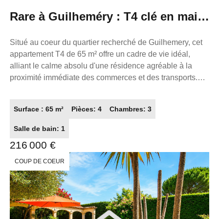
PROPRIO Réseaux de conseillers Immobilier partout en
Rare à Guilheméry : T4 clé en main,
France. Transaction/ Location/ Gestion
au calme, 2 balcons
Situé au coeur du quartier recherché de Guilhemery, cet
appartement T4 de 65 m² offre un cadre de vie idéal,
alliant le calme absolu d'une résidence agréable à la
proximité immédiate des commerces et des transports.
Véritable bien "clef en main" sans aucun travaux à
prévoir, il se distingue par sa pièce de vie lumineuse avec
Surface : 65 m²
Pièces: 4
Chambres: 3
cuisine ouverte moderne, prolongée par deux balcons.
L'espace nuit se compose de trois chambres
Salle de bain: 1
confortables, parfaites pour une famille ou un bureau. Ce
216 000 €
bien rare bénéficie également d'un stationnement facile
grâce aux places de parking libres au sein de la
COUP DE COEUR
copropriété sécurisée. Appartement en demi palier. Un
appartement prêt à vivre, optimisé et idéalement placé, à
découvrir sans tarder. Prix : 216.000 € Conseilller
immobilier: Mathis HELLIO 06 75 34 03 40 La présente
annonce immobilière a été rédigée sous la responsabilité