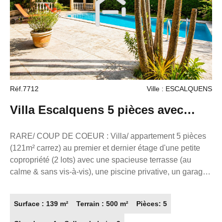
éditoriale de M. ZAFRAN Frédéric, mandataire
indépendant en immobilier (sans détention de fonds),
agent commercial du Réseau France Proprio, immatriculé
au RSAC de Toulouse sous le numéro 503111049
titulaire de la carte de démarchage immobilier pour le
compte de la société France Proprio).
Réf.7712
Ville : ESCALQUENS
Villa Escalquens 5 pièces avec
grande terrasse et piscine
RARE/ COUP DE COEUR : Villa/ appartement 5 pièces
(121m² carrez) au premier et dernier étage d'une petite
copropriété (2 lots) avec une spacieuse terrasse (au
calme & sans vis-à-vis), une piscine privative, un garage,
une dépendance et plusieurs places de parking.
Emplacement premium. Le bien se compose d'une entrée
Surface : 139 m²
Terrain : 500 m²
Pièces: 5
(avec placard) d'une spacieuse et lumineuse pièce de vie
avec cuisine ouverte (équipée & aménagée) donnant sur