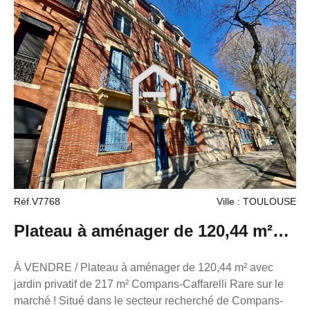
Réf.V7768
Ville : TOULOUSE
Plateau à aménager de 120,44 m²
avec jardin privatif de 217 m²
À VENDRE / Plateau à aménager de 120,44 m² avec
jardin privatif de 217 m² Compans-Caffarelli Rare sur le
marché ! Situé dans le secteur recherché de Compans-