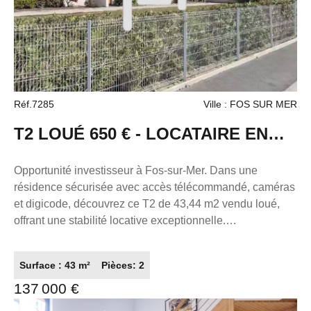
sous la responsabilité éditoriale de Christophe
MORINEAU-COOKS, entrepreneur individuel , (sans
détention de fonds) agent commercial du réseau France
Proprio immatriculé au RSAC de Toulouse sous le
numéro 848331179, titulaire de la carte de démarchage
immobilier pour le compte de la société France Proprio.
Réf.7285
Ville : FOS SUR MER
T2 LOUÉ 650 € - LOCATAIRE EN
PLACE DEPUIS 2010 - TERRASSE
Opportunité investisseur à Fos-sur-Mer. Dans une
résidence sécurisée avec accès télécommandé, caméras
+ PARKING - SPÉCIAL
et digicode, découvrez ce T2 de 43,44 m2 vendu loué,
offrant une stabilité locative exceptionnelle.
INVESTISSEUR
L'appartement comprend un séjour confortable avec
cuisine ouverte, une chambre, une salle de bain avec
Surface : 43 m²
Pièces: 2
baignoire et une terrasse de 9 m2 idéale pour profiter des
137 000 €
beaux jours. Le bien dispose également d'une place de
parking privative et numérotée. Le locataire est en place