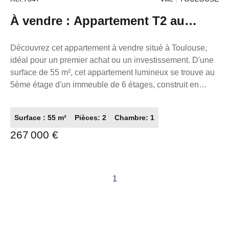
À vendre : Appartement T2 au
dernier étage à Toulouse
Découvrez cet appartement à vendre situé à Toulouse,
idéal pour un premier achat ou un investissement. D'une
surface de 55 m², cet appartement lumineux se trouve au
5ème étage d'un immeuble de 6 étages, construit en
2015. Il comprend 2 pièces, dont une chambre spacieuse,
et bénéficie d'une surface loi Carrez de 45.80 m². Le prix
Surface : 55 m²
Pièces: 2
Chambre: 1
de vente est de 267000 €. Profitez de la proximité de
267 000 €
nombreux points d'intérêts, tels que des restaurants, des
écoles, et des centres de santé. Ne manquez pas cette
opportunité unique proposée par l'agence France
Proprio. La présente annonce immobilière a été rédigée
1
sous la responsabilité éditoriale de M. ZAFRAN Frédéric,
mandataire indépendant en immobilier (sans détention de
fonds), agent commercial du Réseau France Proprio,
immatriculé au RSAC de Toulouse sous le numéro