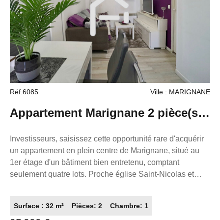
immédiat. La présente annonce immobilière a été rédigée
sous la responsabilité éditoriale de M. ZAFRAN Frédéric,
mandataire indépendant en immobilier (sans détention de
fonds), agent commercial du Réseau France Proprio,
immatriculé au RSAC de Toulouse sous le numéro
503111049 titulaire de la carte de démarchage immobilier
pour le compte de la société France Proprio).
Réf.6085
Ville : MARIGNANE
Appartement Marignane 2 pièce(s)
loué. Pour investisseur.
Investisseurs, saisissez cette opportunité rare d'acquérir
un appartement en plein centre de Marignane, situé au
1er étage d'un bâtiment bien entretenu, comptant
seulement quatre lots. Proche église Saint-Nicolas et
parking Chave. Cet appartement, d'une superficie de
32,42 m², est en bon état général et se compose d'un
Surface : 32 m²
Pièces: 2
Chambre: 1
séjour avec cuisine, d'une chambre, d'une salle d'eau