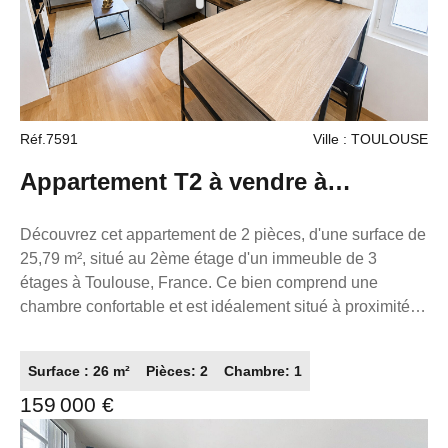
éditoriale de M. ZAFRAN Frédéric, mandataire
indépendant en immobilier (sans détention de fonds),
agent commercial du Réseau France Proprio, immatriculé
au RSAC de Toulouse sous le numéro 503111049
titulaire de la carte de démarchage immobilier pour le
Réf.7591
Ville : TOULOUSE
compte de la société France Proprio).
Appartement T2 à vendre à
Toulouse - Réf 7591 - 159 000 €
Découvrez cet appartement de 2 pièces, d'une surface de
25,79 m², situé au 2ème étage d'un immeuble de 3
étages à Toulouse, France. Ce bien comprend une
chambre confortable et est idéalement situé à proximité
de nombreux restaurants, d'une boucherie, de plusieurs
parcs, d'une pharmacie, de supermarchés, ainsi que de
Surface : 26 m²
Pièces: 2
Chambre: 1
deux jardins d'enfants : Le Castelet Les Petits Galopins et
159 000 €
La Farandole. Vous bénéficierez également de la
proximité de centres de santé tels que des dentistes. Ce