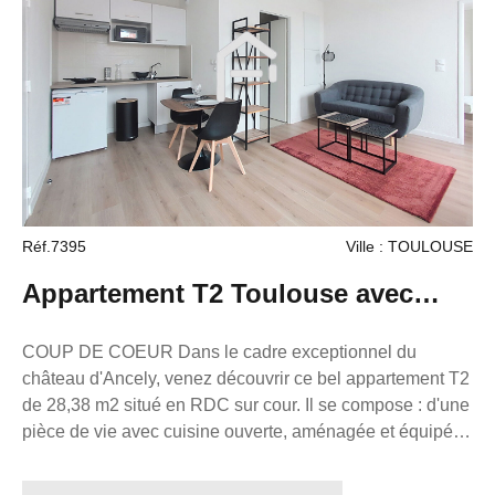
village . proche de toutes commodités , A9 à 2 kms.
bassin de Thau à 5 mn . Sète 15 mn , st jean de vedas
Montpellier 12 mn A9 . bus sur place , SNCF à Sète ou
Frontignan 15 MN . Le bien est idéal pour un
investissement locatif . foncier 680 euros . diagnostics en
cours . votre contact pour ce bien : Mr Alban Monzo
conseiller immobilier France proprio . ( salarié ). tel : 06
61 17 91 26 . email : amonzo@franceproprio.com.
Réf.7395
Ville : TOULOUSE
Appartement T2 Toulouse avec
balcon COUP DE COEUR
COUP DE COEUR Dans le cadre exceptionnel du
château d'Ancely, venez découvrir ce bel appartement T2
de 28,38 m2 situé en RDC sur cour. Il se compose : d'une
pièce de vie avec cuisine ouverte, aménagée et équipée
d'une salle d'eau avec WC et douche à l'italienne de la
chambre avec un immense placard et sa penderie. d'un