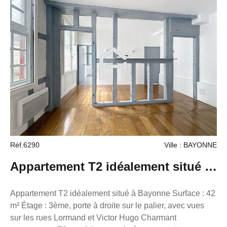
bien est proposé à la vente par l'agence France Proprio
au prix de 159 000 €. Ne manquez pas cette opportunité
d'acquérir un appartement fonctionnel dans un quartier
dynamique et bien desservi.
Réf.6290
Ville : BAYONNE
Appartement T2 idéalement situé à
Bayonne
Appartement T2 idéalement situé à Bayonne Surface : 42
m² Étage : 3ème, porte à droite sur le palier, avec vues
sur les rues Lormand et Victor Hugo Charmant