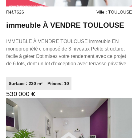
Réf.7626
Ville : TOULOUSE
immeuble À VENDRE TOULOUSE
IMMEUBLE À VENDRE TOULOUSE Immeuble EN
monopropriété c omposé de 3 niveaux Petite structure,
facile à gérer Optimisez votre rendement avec ce projet
de 6 lots, dont un lot d'exception avec terrasse privative.
Le rez-de-chaussée offre une flexibilité totale : le local
commercial peut être transformé et divisé en 2 apparts
Surface : 230 m²
Pièces: 10
indépendants dans ces 6 lots. DPE projeté : C Rentabilité
530 000 €
estimée : 6 à 7 % Produit idéal pour un investissement
patrimonial sécurisé Gros atout fiscal : Parfaitement
adapté à de la location meublée, avec une optimisation
fiscale particulièrement intéressante après rénovation
complète. Emplacement Rentabilité Qualité du bâti
Fiscalité Un actif rare sur le marché toulousain Idéal
investisseur cherchant un actif sûr avec rendement