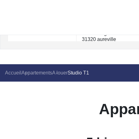
Accueil
Appartements
A louer
Studio T1
Appar