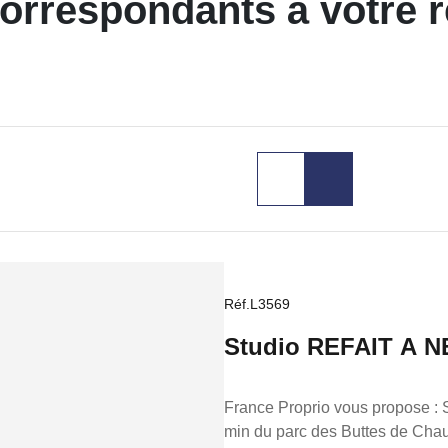
correspondants à votre 
Réf.L3569
Studio REFAIT A NE
France Proprio vous propose : Studio rénové à louer à 100 m du métro Colonel Fabien et à 5
min du parc des Buttes de Chau