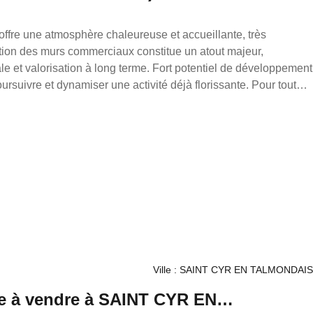
ffre une atmosphère chaleureuse et accueillante, très
on à long terme. Fort potentiel de développement
vre et dynamiser une activité déjà florissante. Pour toutes
itez pas à me contacter au 07 84 92 80 08 ou
émy PIGEAT, mandataire indépendant en immobilier (sans
mmercial du Réseau France Proprio immatriculé au RSAC de
6209, titulaire de la carte de démarchage immobilier pour le
rio. Retrouvez tous nos biens sur notre site internet.
Ville : SAINT CYR EN TALMONDAIS
 à vendre à SAINT CYR EN