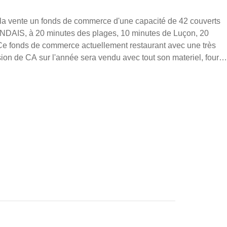
 m²
la vente un fonds de commerce d'une capacité de 42 couverts
Ce fonds de commerce actuellement restaurant avec une très
sion de CA sur l'année sera vendu avec tout son materiel, four
gélateur, tables, chaises et tout ce qui concerne l'activité du bar
 vous pour créer un extérieur avec terrasse ( voir photos ) une
e vente est fixé à 79 000 €. Ne
unique d'acquérir un fonds de commerce dans un secteur
outes demandes d'informations, n'hésitez pas à me contacter
r FRANCE PROPRIO La présente annonce
la responsabilité éditoriale de M.LIONACK Philippe,
bilier (sans détention de fonds), agent commercial du Réseau
 RSAC la Roche sur Yon sous le numéro 792 391 898 , titulaire
ilier pour le compte de la société France Proprio). "