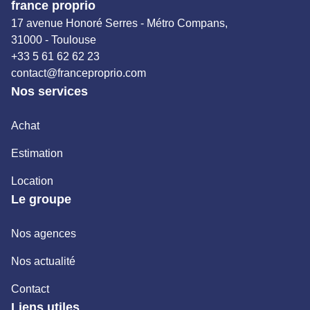
rédigée sous la responsabilité éditoriale de Véronique,
france proprio
mandataire indépendante en immobilier (sans détention
17 avenue Honoré Serres - Métro Compans,
de fonds), agent commercial du réseau France Proprio,
31000 - Toulouse
immatriculé au RSAC de Brive sous le numéro 398 349
+33 5 61 62 62 23
597, titulaire de la carte de démarchage immobilier pour
contact@franceproprio.com
le compte de la société France Proprio.
Nos services
Achat
Estimation
Location
Le groupe
Nos agences
Nos actualité
Contact
Liens utiles