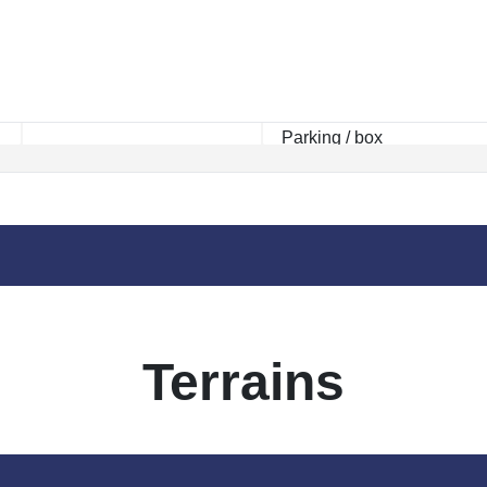
Rayon km
Terrains
 moment , plusieurs options s'offrent à vous :