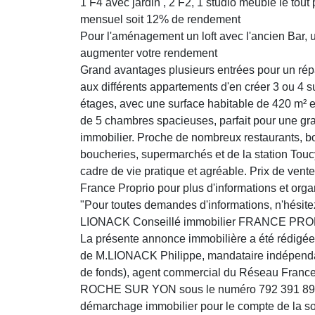
1 F4 avec jardin , 2 F2, 1 studio meublé le tout
mensuel soit 12% de rendement
Pour l'aménagement un loft avec l'ancien Bar, u
augmenter votre rendement
Grand avantages plusieurs entrées pour un répar
aux différents appartements d'en créer 3 ou 4 su
étages, avec une surface habitable de 420 m² et
de 5 chambres spacieuses, parfait pour une gra
immobilier. Proche de nombreux restaurants, b
boucheries, supermarchés et de la station Toucy
cadre de vie pratique et agréable. Prix de vent
France Proprio pour plus d'informations et organ
"Pour toutes demandes d'informations, n'hésite
LIONACK Conseillé immobilier FRANCE PR
La présente annonce immobilière a été rédigée 
de M.LIONACK Philippe, mandataire indépendan
de fonds), agent commercial du Réseau Franc
ROCHE SUR YON sous le numéro 792 391 898 , t
démarchage immobilier pour le compte de la soc