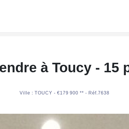
ndre à Toucy - 15 
Ville : TOUCY -
€179 900
**
- Réf.7638