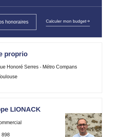
Calculer mon budget
s honoraires
e proprio
ue Honoré Serres - Métro Compans
oulouse
ippe LIONACK
ommercial
 898