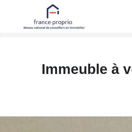
Accueil
Immeubles
Référence 7638
Retour aux biens
Immeuble à ve