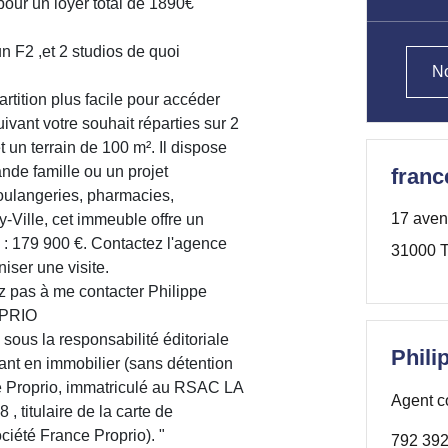
 pour un loyer total de 1890€
n F2 ,et 2 studios de quoi
No
tition plus facile pour accéder
ivant votre souhait réparties sur 2
 un terrain de 100 m². Il dispose
nde famille ou un projet
franc
oulangeries, pharmacies,
17 aven
-Ville, cet immeuble offre un
e : 179 900 €. Contactez l'agence
31000 T
iser une visite.
z pas à me contacter Philippe
OPRIO
sous la responsabilité éditoriale
Phil
t en immobilier (sans détention
e Proprio, immatriculé au RSAC LA
Agent c
itulaire de la carte de
iété France Proprio). "
792 392