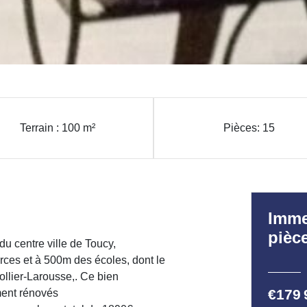
Terrain : 100 m²
Pièces: 15
Imme
pièc
u centre ville de Toucy,
es et à 500m des écoles, dont le
ollier-Larousse,. Ce bien
€179 
ment rénovés