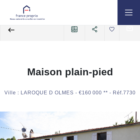
Accueil
Maisons
A vendre
Maison
Référence 7730
Maison plain-pied
Ville : LAROQUE D OLMES -
€160 000
**
- Réf.7730