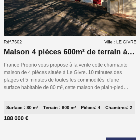
Réf.7602
Ville : LE GIVRE
R
Maison 4 pièces 600m² de terrain à
vendre à Le Givre - Vue dégagée
France Proprio vous propose à la vente cette charmante
D
maison de 4 pièces située à Le Givre. 10 minutes des
c
plages et 5 minutes de toutes les commodités, d'une
a
surface habitable de 80 m², cette maison de plain-pied
s
comprend 2 chambres possibilité d'une 3éme sur une
7
mezzanine bas de plafond Cuisine aménagée, salon et
h
Surface : 80 m²
Terrain : 600 m²
Pièces: 4
Chambres: 2
salle à manger dans la prolongation, terrasse couverte, la
a
maison s'étend sur un terrain de 600 m². Vous apprécierez
e
188 000 €
6
la vue dégagée qui offre un cadre de vie agréable et
d
paisible. Proche d'espaces verts, cette propriété est idéale
d
pour une famille ou un couple cherchant un environnement
i