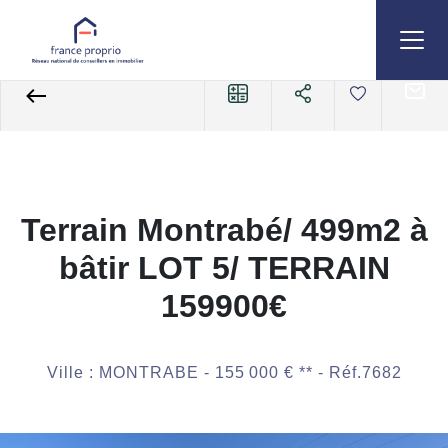
Accueil
Maisons
A vendre
Maison
Ref. : 7682
Terrain Montrabé/ 499m2 à
bâtir LOT 5/ TERRAIN
159900€
Ville : MONTRABE -
155 000 €
**
- Réf.7682