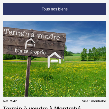
Tous nos biens
Réf.7542
Ville : montrabe
R
Terrain à vendre à Montrabé -
Te