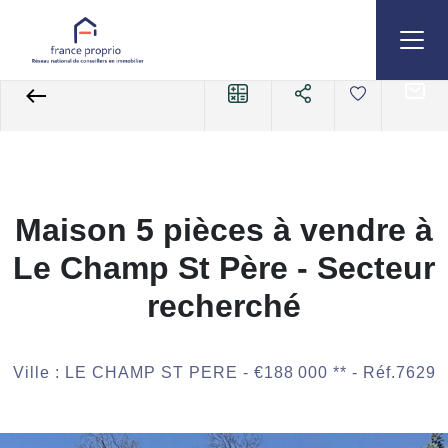
Accueil
Maisons
A vendre
Maison
Référence 7629
Maison 5 pièces à vendre à
Le Champ St Père - Secteur
recherché
Ville : LE CHAMP ST PERE -
€188 000
**
- Réf.7629