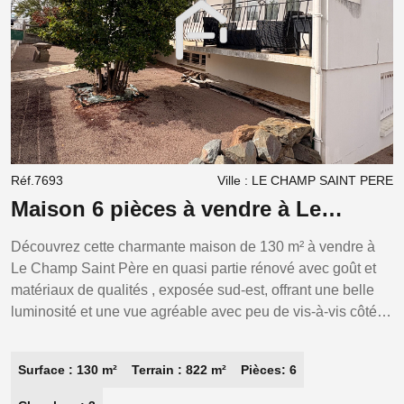
Réf.7693
Ville : LE CHAMP SAINT PERE
R
Maison 6 pièces à vendre à Le
M
Champ Saint Père - 218 000 €
v
Découvrez cette charmante maison de 130 m² à vendre à
F
Le Champ Saint Père en quasi partie rénové avec goût et
mais
matériaux de qualités , exposée sud-est, offrant une belle
p
luminosité et une vue agréable avec peu de vis-à-vis côté
s
jardin. Située sur un terrain de 822 m², cette maison de
c
plain-pied côté rue comprend 6 pièces dont 2 chambres
mez
Surface : 130 m²
Terrain : 822 m²
Pièces: 6
dont une suite parentale rénovés et possibilité d'en refaire
s
une voir deux en rez de jardin ou si vous le souhaitez
m
1