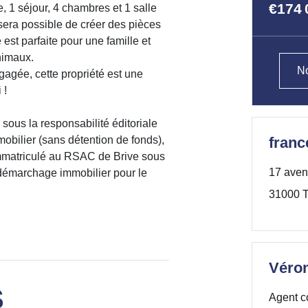
€174 
e, 1 séjour, 4 chambres et 1 salle
sera possible de créer des pièces
st parfaite pour une famille et
animaux.
No
agée, cette propriété est une
 !
sous la responsabilité éditoriale
bilier (sans détention de fonds),
franc
mmatriculé au RSAC de Brive sous
17 aven
e démarchage immobilier pour le
31000 T
Véro
S
Agent c