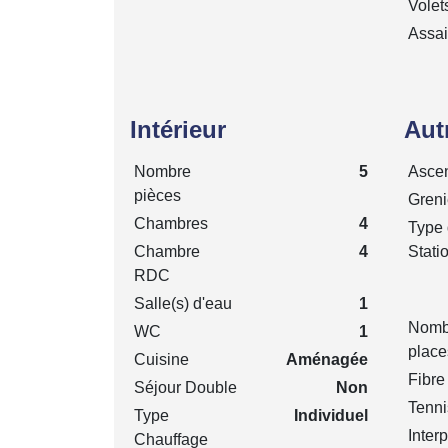
Volet
Assa
Intérieur
Aut
Nombre
5
Asce
pièces
Greni
Chambres
4
Type
Chambre
4
Stati
RDC
Salle(s) d'eau
1
Nomb
WC
1
place
Cuisine
Aménagée
Fibre
Séjour Double
Non
Tenni
Type
Individuel
Inter
Chauffage