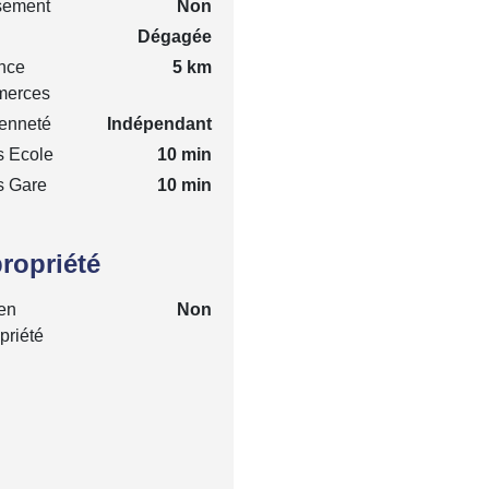
sement
Non
Dégagée
nce
5 km
erces
enneté
Indépendant
s Ecole
10 min
s Gare
10 min
ropriété
en
Non
priété