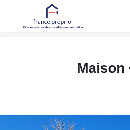
Accueil
Maisons
A vendre
Maison
Référence 7220
Retour aux biens
Maison 