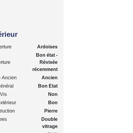
érieur
rture
Ardoises
Bon état -
rture
Révisée
récemment
- Ancien
Ancien
général
Bon Etat
 Vis
Non
extérieur
Bon
ruction
Pierre
res
Double
vitrage