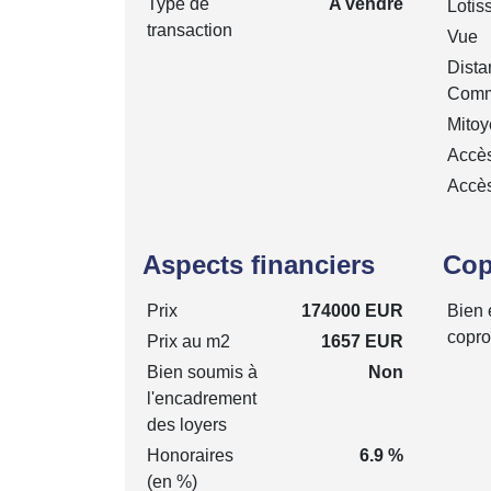
Type de
A vendre
Lotis
transaction
Vue
Dista
Comm
Mitoy
Accè
Accè
Aspects financiers
Cop
Prix
174000 EUR
Bien 
copro
Prix au m2
1657 EUR
Bien soumis à
Non
l'encadrement
des loyers
Honoraires
6.9 %
(en %)