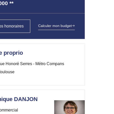
000
**
Calculer mon budget
s honoraires
e proprio
ue Honoré Serres - Métro Compans
oulouse
nique DANJON
ommercial