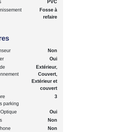
s
PVC
inissement
Fosse à
refaire
res
nseur
Non
er
Oui
 de
Extérieur,
onnement
Couvert,
Extérieur et
couvert
re
3
s parking
 Optique
Oui
s
Non
phone
Non