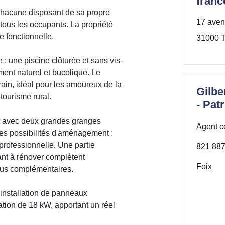
franc
hacune disposant de sa propre
17 aven
 à tous les occupants. La propriété
 fonctionnelle.
31000 T
e : une piscine clôturée et sans vis-
ment naturel et bucolique. Le
rain, idéal pour les amoureux de la
Gilbe
 tourisme rural.
- Pat
ut avec deux grandes granges
Agent c
es possibilités d'aménagement :
 professionnelle. Une partie
821 887
ant à rénover complètent
Foix
nus complémentaires.
 installation de panneaux
ion de 18 kW, apportant un réel