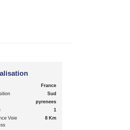
alisation
France
ition
Sud
pyrenees
e
1
nce Voie
8 Km
ess