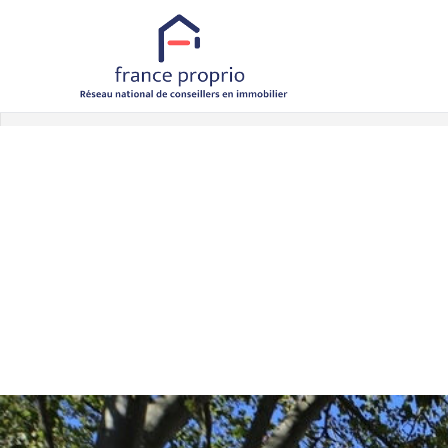
Accueil
Maisons
A vendre
Maison
Référence 7197
Retour aux biens