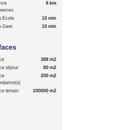
nce
8 km
erces
s Ecole
10 min
s Gare
10 min
faces
ce
388 m2
ce séjour
80 m2
ce
200 m2
ndance(s)
ce terrain
100000 m2