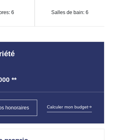
res: 6
Salles de bain: 6
riété
000
**
Calculer mon budget
s honoraires