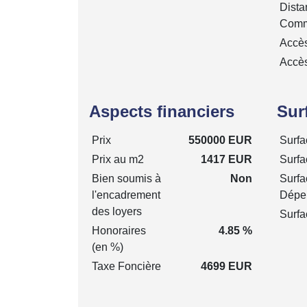
Dista
Comm
Accè
Accè
Aspects financiers
Sur
Prix
550000 EUR
Surfa
Prix au m2
1417 EUR
Surfa
Bien soumis à
Non
Surfa
l'encadrement
Dépe
des loyers
Surfa
Honoraires
4.85 %
(en %)
Taxe Foncière
4699 EUR