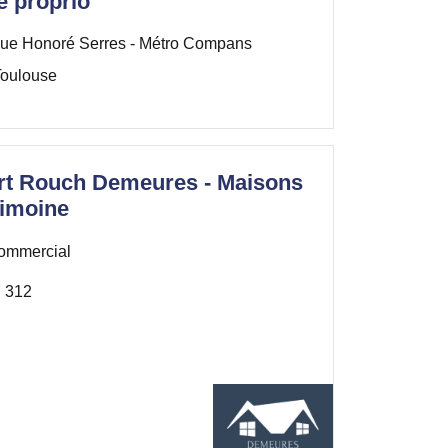
e proprio
ue Honoré Serres - Métro Compans
oulouse
rt Rouch Demeures - Maisons
rimoine
ommercial
 312