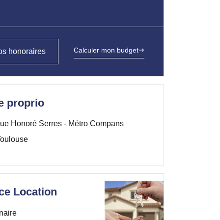
Calculer mon budget
s honoraires
e proprio
ue Honoré Serres - Métro Compans
oulouse
ce Location
naire