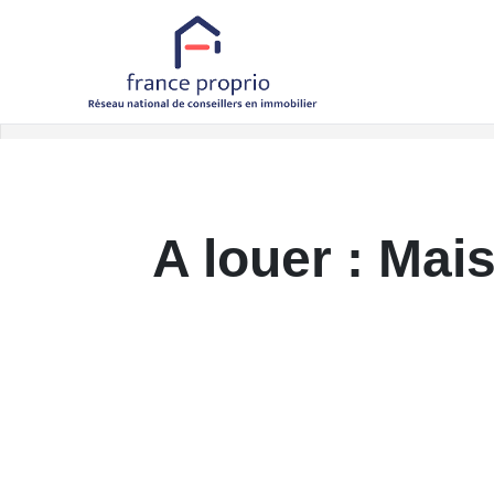
Accueil
Maisons
A louer
Référence L5580
Retour aux biens
A louer : Mai