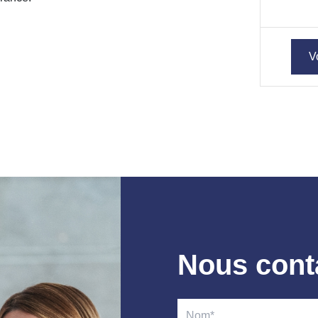
V
Nous cont