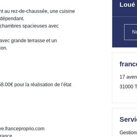
Loué
t au rez-de-chaussée, une cuisine
ndépendant.
 3 chambres spacieuses avec
No
avec grande terrasse et un
ion.
franc
17 aven
.00€ pour la réalisation de l'état
31000 T
Servi
ve.franceproprio.com
Gestion
France.