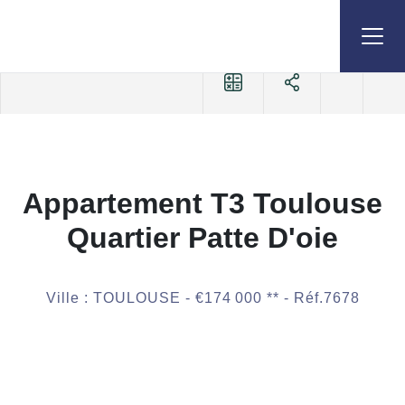
Accueil
Appartements
A vendre
3 pièces
Référence 7678
Appartement T3 Toulouse
Quartier Patte D'oie
Ville : TOULOUSE -
€174 000
**
- Réf.7678