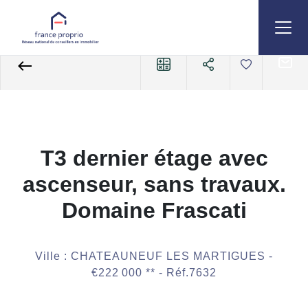
Accueil
Appartements
A vendre
3 pièces
Référence 7632
T3 dernier étage avec
ascenseur, sans travaux.
Domaine Frascati
Ville : CHATEAUNEUF LES MARTIGUES -
€222 000
**
- Réf.7632