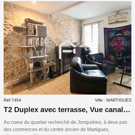
Réf.7454
Ville : MARTIGUES
R
T2 Duplex avec terrasse, Vue canal,
Dernier étage, Faibles charges
l
Au coeur du quartier recherché de Jonquières, à deux pas
I
des commerces et du centre ancien de Martigues,
a