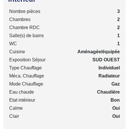
Nombre pièces
3
Chambres
2
Chambre RDC
2
Salle(s) de bains
1
WC
1
Cuisine
Aménagée/équipée
Exposition Séjour
SUD OUEST
Type Chauffage
Individuel
Méca. Chauffage
Radiateur
Mode Chauffage
Gaz
Eau chaude
Chaudière
Etat intérieur
Bon
Calme
Oui
Clair
Oui