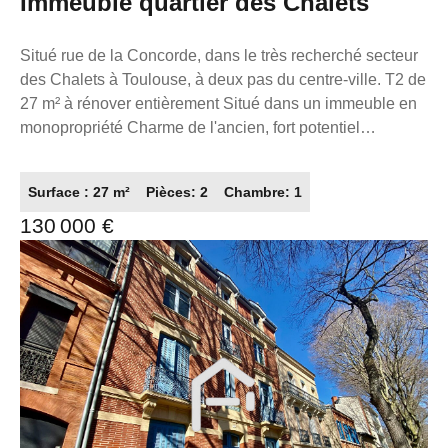
Immeuble quartier des Chalets
Situé rue de la Concorde, dans le très recherché secteur
des Chalets à Toulouse, à deux pas du centre-ville. T2 de
27 m² à rénover entièrement Situé dans un immeuble en
monopropriété Charme de l'ancien, fort potentiel
d'optimisation Configuration parfaite pour investisseur
souhaitant : faire du déficit foncier valoriser un actif global
Surface : 27 m²
Pièces: 2
Chambre: 1
ou créer un parc locatif cohérent Localisation premium
130 000 €
Quartier Chalets, très recherché À proximité immédiate :
Métro Gare Matabiau Bus Commerces & centre-ville Idéal
investisseur Forte demande locative sur le secteur
Possibilité d'optimisation après travaux Bonne rentabilité
à la clé Contact Dossier complet sur demande possibilité
d'acquisition de plusieurs lots. La présente annonce
immobilière a été rédigée sous la responsabilité
éditoriale de M. ZAFRAN Frédéric, mandataire
indépendant en immobilier (sans détention de fonds),
agent commercial du Réseau France Proprio, immatriculé