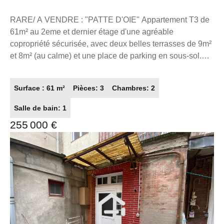
m2 avec double terrasse et parking
RARE/ A VENDRE : "PATTE D'OIE" Appartement T3 de
61m² au 2eme et dernier étage d'une agréable
copropriété sécurisée, avec deux belles terrasses de 9m²
et 8m² (au calme) et une place de parking en sous-sol.
Emplacement premium, à proximité immédiate du métro
(patte d'oie), bus, commerces, loisirs et écoles. Le bien se
Surface : 61 m²
Pièces: 3
Chambres: 2
compose d'une entrée avec rangement, d'un bel espace
de vie avec une cuisine ouverte, de deux chambres, et
Salle de bain: 1
d'une spacieuse salle de bain. L'appartement est au
255 000 €
calme et sans nuisance. A visiter sans tarder ! Merci de
me contacter au 06.87.43.91.46 La présente annonce
immobilière a été rédigée sous la responsabilité
éditoriale de M. RETANA Jean-François, mandataire
indépendant en immobilier (sans détention de fonds),
agent commercial du Réseau France Proprio, immatriculé
au RSAC de Toulouse sous le numéro 851430652
titulaire de la carte de démarchage immobilier pour le
compte de la société France Proprio).