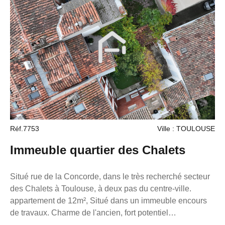
pour l'entretien annuel des systèmes de climatisation de
quatre logements situés aux étages supérieurs,
conformément au règlement de copropriété. Les atouts :
APPARTEMENT de 120,44 m² à aménager selon votre
projet. Jardin privatif de 217 m², ombragé. Immeuble de
standing. Copropriété calme et sécurisée. Secteur très
recherché de Compans-Caffarelli. Bien rare offrant un
potentiel exceptionnel. Une opportunité idéale pour créer
un appartement unique dans l'un des quartiers les plus
prisés de Toulouse. Images non contractuelle. Contactez
Réf.7753
Ville : TOULOUSE
Sebbag Elsa au 06.15.81.04.84, salariée. FRANCE
PROPRIO Réseaux de conseillers Immobilier partout en
Immeuble quartier des Chalets
France. Transaction/ Location/ Gestion
Situé rue de la Concorde, dans le très recherché secteur
des Chalets à Toulouse, à deux pas du centre-ville.
appartement de 12m², Situé dans un immeuble encours
de travaux. Charme de l'ancien, fort potentiel
d'optimisation Ce bien est particulièrement adapté à : un