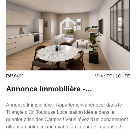
éditoriale de M. ZAFRAN Frédéric, mandataire
indépendant en immobilier (sans détention de fonds),
agent commercial du Réseau France Proprio, immatriculé
au RSAC de Toulouse sous le numéro 503111049
titulaire de la carte de démarchage immobilier pour le
compte de la société France Proprio).
Réf.6409
Ville : TOULOUSE
Annonce Immobilière -
Appartement dans le Triangle d'Or,
Annonce Immobilière - Appartement à rénover dans le
Triangle d'Or, Toulouse Localisation idéale dans le
Toulouse
quartier prisé des Carmes ! Vous rêvez d'un appartement
offrant un potentiel incroyable au coeur de Toulouse ?
Découvrez ce T3 de 56m² (environ), niché au dernier