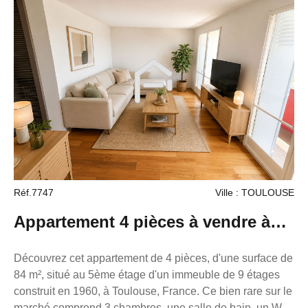
optique est disponible. Situé à Toulouse, lot 4, à
seulement 9 km de l'aéroport, 0,20 km des commerces, 1
minute de l'arrêt de bus, 8 minutes du métro et 7 minutes
de la gare, avec un accès à la voie express à 2,5 km. À
proximité, vous trouverez plusieurs écoles comme l'École
élémentaire publique Bayard-Matabiau et l'École primaire
privée Immaculée Conception, ainsi que de nombreux
restaurants, pharmacies, boulangeries, médecins,
dentistes, supermarchés, boucheries, un bureau de poste
et un parc. Ce bien est proposé par l'agence France
Proprio.
Réf.7747
Ville : TOULOUSE
Appartement 4 pièces à vendre à
Toulouse - Rare sur le marché
Découvrez cet appartement de 4 pièces, d'une surface de
84 m², situé au 5ème étage d'un immeuble de 9 étages
construit en 1960, à Toulouse, France. Ce bien rare sur le
marché comprend 3 chambres, une salle de bain, un WC