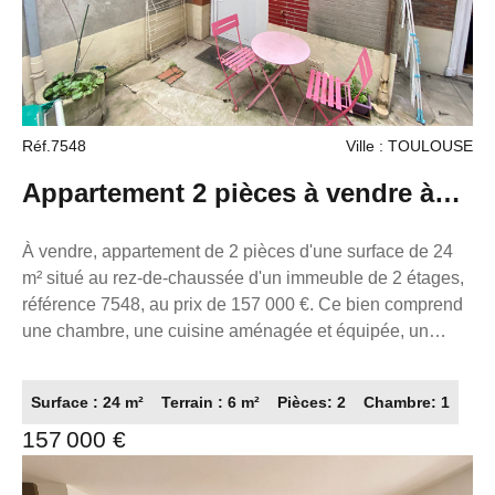
Réf.7548
Ville : TOULOUSE
Appartement 2 pièces à vendre à
Toulouse - Réf. 7548
À vendre, appartement de 2 pièces d'une surface de 24
m² situé au rez-de-chaussée d'un immeuble de 2 étages,
référence 7548, au prix de 157 000 €. Ce bien comprend
une chambre, une cuisine aménagée et équipée, un
chauffage par radiateur avec climatisation réversible et
électrique, ainsi qu'une eau chaude thermodynamique.
Surface : 24 m²
Terrain : 6 m²
Pièces: 2
Chambre: 1
L'appartement est calme, avec une dalle en béton, des
157 000 €
fenêtres en PVC double vitrage et des volets roulants. Il
dispose également d'une terrasse de 6 m². L'état général
est excellent, l'assainissement est tout à l'égout et la fibre