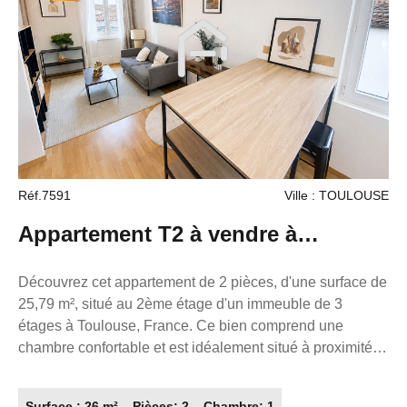
équipée aux finitions soignées. Le coin nuit, subtilement
intégré, reste ouvert sur la pièce de vie pour maximiser la
sensation d'espace et de liberté. Que vous cherchiez un
investissement patrimonial de premier ordre, un pied-à-
terre toulousain de standing ou simplement un lieu de vie
inspirant, cette opportunité confidentielle saura vous
charmer par sa vue spectaculaire et son caractère rare.
Dossier complet et visites sur demande. Contactez nous
dès aujourd'hui pour découvrir ce bien d'exception.
Réf.7591
Ville : TOULOUSE
Appartement T2 à vendre à
Toulouse - Réf 7591 - 159 000 €
Découvrez cet appartement de 2 pièces, d'une surface de
25,79 m², situé au 2ème étage d'un immeuble de 3
étages à Toulouse, France. Ce bien comprend une
chambre confortable et est idéalement situé à proximité
de nombreux restaurants, d'une boucherie, de plusieurs
parcs, d'une pharmacie, de supermarchés, ainsi que de
Surface : 26 m²
Pièces: 2
Chambre: 1