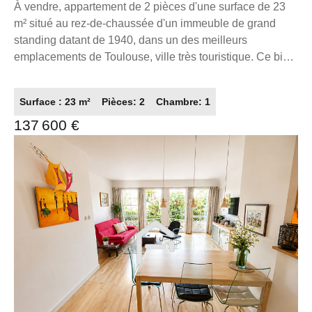
Toulouse - Idéal primo-accédant
À vendre, appartement de 2 pièces d'une surface de 23
m² situé au rez-de-chaussée d'un immeuble de grand
standing datant de 1940, dans un des meilleurs
emplacements de Toulouse, ville très touristique. Ce bien,
référence 7639, est proposé au prix de 137 600 €. Il
comprend une chambre, une cuisine américaine
Surface : 23 m²
Pièces: 2
Chambre: 1
meublée, un séjour exposé nord, et bénéficie d'un
137 600 €
chauffage par climatisation réversible à air pulsé.
L'appartement est en très bon état, avec des fenêtres en
PVC double vitrage et des volets roulants. L'eau chaude
est individuelle et l'assainissement est raccordé au tout à
l'égout. La dalle est en béton, garantissant calme et
solidité. La fibre optique est disponible. L'emplacement
est idéal, à seulement 0,20 km des commerces, à 1
minute d'un arrêt de bus, 8 minutes du métro, 7 minutes
de la gare, et à 9 km de l'aéroport. La voie express est
accessible à 2,5 km. À proximité, vous trouverez de
nombreux services et commodités : écoles (École
élémentaire publique Bayard-Matabiau, École primaire