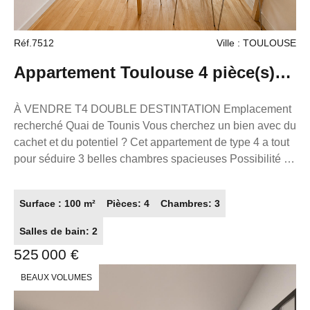
privée Immaculée Conception), restaurants,
boulangeries, pharmacies, médecins, dentistes,
Réf.7512
Ville : TOULOUSE
supermarchés, bureaux de poste et parcs. Ce bien est
parfait pour un primo-accédant ou pour un petit budget.
Appartement Toulouse 4 pièce(s)
Contactez l'agence France Proprio pour plus
d'informations. La présente annonce immobilière a été
100 m2
À VENDRE T4 DOUBLE DESTINTATION Emplacement
rédigée sous la responsabilité éditoriale de M. ZAFRAN
recherché Quai de Tounis Vous cherchez un bien avec du
Frédéric, mandataire indépendant en immobilier (sans
cachet et du potentiel ? Cet appartement de type 4 a tout
détention de fonds), agent commercial du Réseau France
pour séduire 3 belles chambres spacieuses Possibilité de
Proprio, immatriculé au RSAC de Toulouse sous le
créer un T1 indépendant (idéal investissement ou
numéro 503111049 titulaire de la carte de démarchage
rendement locatif) Séjour lumineux Cuisine séparée
immobilier pour le compte de la société France Proprio).
Surface : 100 m²
Pièces: 4
Chambres: 3
Accès à une agréable terrasse en partie commune Un
bien parfait pour une résidence principale avec
Salles de bain: 2
complément de revenus ou pour un projet locatif optimisé.
525 000 €
Garage non compris dans le prix. Intéressé(e) ?
Contactez-moi en message privé pour plus d'informations
BEAUX VOLUMES
ou organiser une visite ! La présente annonce
immobilière a été rédigée sous la responsabilité