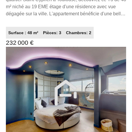
Pujol a proximité du Caousous. Ce bien constitue une
m² niché au 19 EME étage d'une résidence avec vue
excellente opportunité, que ce soit pour un premier achat
dégagée sur la ville. L'appartement bénéficie d'une belle
ou pour un investissement locatif à Toulouse. DPE D,
luminosité grâce à son étage élevé et ses grandes
GES B Taxe foncière 2025 : 1 034 euros Un bien
ouvertures. Il se compose d'un séjour avec espace
atypique, avec du cachet, unique, une vraie surface au
Surface : 48 m²
Pièces: 3
Chambres: 2
cuisine, de deux chambres, d'une salle d'eau ainsi que
sol et un emplacement stratégique, idéal pour un premier
232 000 €
de nombreux rangements. Le bien offre un fort potentiel
achat, un pied-à-terre ou un projet patrimonial qualitatif. A
après rafraîchissement et constitue une excellente
propos de la copropriété : Pas de procédure en cours. Sa
opportunité pour un premier achat, un investissement
configuration et son emplacement en font un produit
locatif ou un projet de rénovation. Quelques projections
recherché, à fort potentiel de valorisation . Vous
d'aménagement ont été réalisées afin d'illustrer le
souhaitez vendre, acheter ou obtenir une estimation de
potentiel du bien après travaux. À visiter sans tarder.
votre bien, contactez Jérôme, spécialiste des secteurs :
Situé allée Charles de Fitte, au coeur du très recherché
31000 -31400 - 31500.. N'hésitez pas à me contacter,
quartier Saint-Cyprien à Toulouse, découvrez ce T3 de 48
pour obtenir de plus amples renseignements sur ce bien
m² niché au 7? étage d'une résidence avec vue dégagée
immobilier. Contact et visite au 06 99 06 24 15 Mail:
sur la ville. L'appartement bénéficie d'une belle
jchoi@franceproprio.com La présente annonce
luminosité grâce à son étage élevé et ses grandes
immobilière a été rédigée sous la responsabilité
ouvertures. Il se compose d'un séjour avec espace
éditoriale de MR Choi Jerome , Entrepreneur individuel ,
cuisine, de deux chambres, d'une salle d'eau ainsi que
agent commercial du réseau France Proprio immatriculé