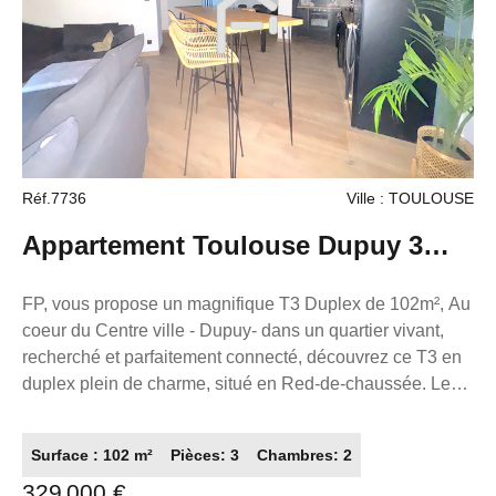
1 minute à pied des arrêts de bus, 8 minutes du métro et 7
minutes de la gare, avec un accès rapide à la voie
express à 2.5 km. À proximité, vous trouverez de
nombreux services et commodités : écoles (École
élémentaire publique Bayard-Matabiau, École primaire
privée Immaculée Conception), restaurants,
boulangeries, pharmacies, médecins, dentistes,
Réf.7736
Ville : TOULOUSE
supermarchés, bureaux de poste et parcs. Ce bien est
référencé sous le numéro 7752 et est proposé au prix de
Appartement Toulouse Dupuy 3
229 000 €. Ne manquez pas cette opportunité unique
avec l'agence France Proprio. La présente annonce
pièce(s) 102m²
FP, vous propose un magnifique T3 Duplex de 102m², Au
immobilière a été rédigée sous la responsabilité
coeur du Centre ville - Dupuy- dans un quartier vivant,
éditoriale de M. ZAFRAN Frédéric, mandataire
recherché et parfaitement connecté, découvrez ce T3 en
indépendant en immobilier (sans détention de fonds),
duplex plein de charme, situé en Red-de-chaussée. Le
agent commercial du Réseau France Proprio, immatriculé
bien développe 102,51 m² loi Carrez , offrant des volumes
au RSAC de Toulouse sous le numéro 503111049
particulièrement appréciables. Dès l'entrée, l'appartement
titulaire de la carte de démarchage immobilier pour le
Surface : 102 m²
Pièces: 3
Chambres: 2
séduit par son atmosphère chaleureuse, son cachet et
compte de la société France Proprio).
329 000 €
son côté atypique Le premier niveau propose une belle