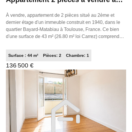
Toulouse - Travaux à prévoir
À vendre, appartement de 2 pièces situé au 2ème et
dernier étage d'un immeuble construit en 1940, dans le
quartier Bayard-Matabiau à Toulouse, France. Ce bien
d'une surface de 43 m² (26.80 m² loi Carrez) comprend
une chambre, un séjour, et nécessite des travaux de
rénovation. Le chauffage est électrique avec radiateurs,
Surface : 44 m²
Pièces: 2
Chambre: 1
les fenêtres sont en PVC double vitrage, et
136 500 €
l'assainissement est raccordé au tout à l'égout.
L'appartement est équipé de volets roulants et bénéficie
de la fibre optique. Idéalement placé à seulement 0.20 km
des commerces, à 1 minute à pied d'un arrêt de bus, 8
minutes du métro, 7 minutes de la gare, et à 2.5 km de la
voie express. Le quartier offre de nombreux services et
commodités à proximité, notamment plusieurs écoles
comme l'École élémentaire publique Bayard-Matabiau et
l'École primaire privée Immaculée Conception, ainsi que
des restaurants, boulangeries, pharmacies, cabinets