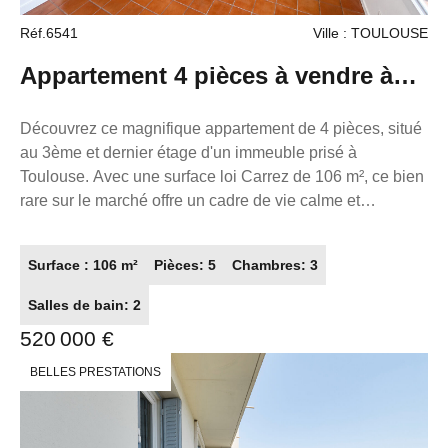
Réf.6541
Ville : TOULOUSE
Appartement 4 pièces à vendre à
Toulouse - Dernier étage avec vue
Découvrez ce magnifique appartement de 4 pièces, situé
au 3ème et dernier étage d'un immeuble prisé à
dégagée
Toulouse. Avec une surface loi Carrez de 106 m², ce bien
rare sur le marché offre un cadre de vie calme et
agréable. Il comprend un grand séjour avec mezzanine
avec poutres apparentes et tomettes anciennes au sol,
Surface : 106 m²
Pièces: 5
Chambres: 3
une cuisine indépendante neuve meublée et équipée
avec son espace cellier buanderie équipée avec un lave-
Salles de bain: 2
linge neuf, 3 belles chambres parquetées en massif dont
520 000 €
une suite parentale de 16 m2 environ avec sa salle de
bains privative , une jolie salle d'eau, deux toilettes, ainsi
BELLES PRESTATIONS
qu'une cave voutée de 20 m² en dépendance. Des
doubles vitrages neufs ont été installés (dans les
chambres doubles vitrages phoniques ++spécifiques)