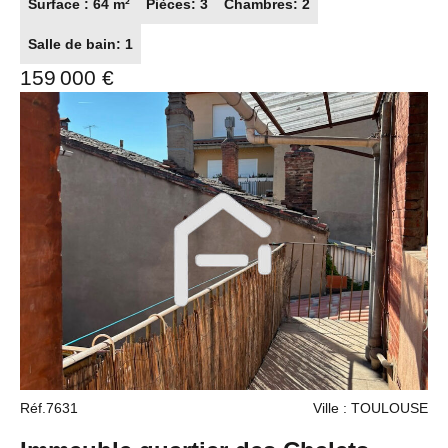
titulaire de la carte de démarchage immobilier pour le
Surface : 64 m²
Pièces: 3
Chambres: 2
compose d'une entrée avec rangement, d'une cuisine
compte de la société France Proprio).
(équipée et aménagée) avec un espace cellier, un
Salle de bain: 1
spacieux salon (climatisé) donnant sur la terrasse, d'une
159 000 €
salle de bain et de deux chambres avec rangements. Le
bien a été récemment refait, avec des belles prestations.
A visiter sans tarder ! Merci de me contacter au
06.87.43.91.46 La présente annonce immobilière a été
rédigée sous la responsabilité éditoriale de M. RETANA
Jean-François, mandataire indépendant en immobilier
(sans détention de fonds), agent commercial du Réseau
France Proprio, immatriculé au RSAC de Toulouse sous
le numéro 851430652 titulaire de la carte de démarchage
immobilier pour le compte de la société France Proprio).
Réf.7631
Ville : TOULOUSE