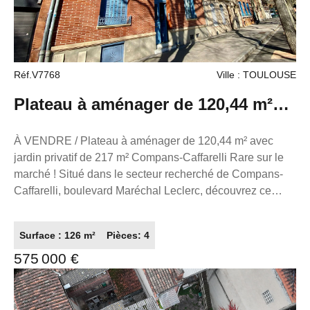
au RSAC de Toulouse sous le numéro 503111049
titulaire de la carte de démarchage immobilier pour le
compte de la société France Proprio). .
Réf.V7768
Ville : TOULOUSE
Plateau à aménager de 120,44 m²
avec jardin privatif de 217 m²
À VENDRE / Plateau à aménager de 120,44 m² avec
jardin privatif de 217 m² Compans-Caffarelli Rare sur le
marché ! Situé dans le secteur recherché de Compans-
Caffarelli, boulevard Maréchal Leclerc, découvrez ce
plateau de 120,44 m² à rénover entièrement, offrant un
fort potentiel d'aménagement selon vos envies. Implanté
Surface : 126 m²
Pièces: 4
en rez-de-chaussée d'un immeuble de standing, au sein
575 000 €
d'une copropriété calme et sécurisée, ce bien bénéficie
d'un magnifique jardin privatif et arboré de 217 m², un
véritable atout en plein coeur de la ville. À noter : le jardin
est grevé d'une servitude de passage permettant l'accès