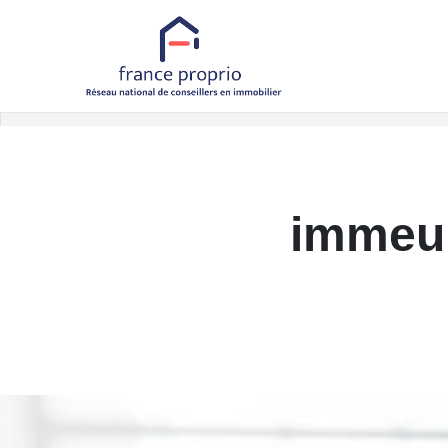
Accueil
Appartements
A vendre
2 pièces
Référence 7626
Retour aux biens
immeu