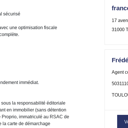
franc
l sécurisé
17 aven
avec une optimisation fiscale
31000 T
 complète.
Fréd
Agent c
 rendement immédiat.
503111
TOULOU
sous la responsabilité éditoriale
t en immobilier (sans détention
 Proprio, immatriculé au RSAC de
V
e la carte de démarchage