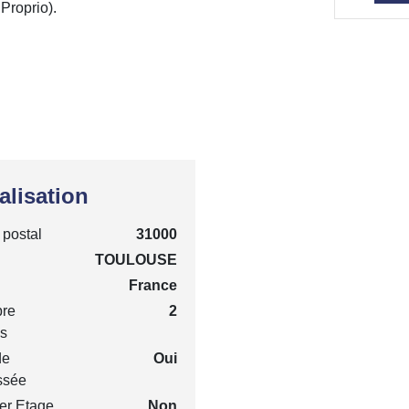
Proprio).
alisation
postal
31000
TOULOUSE
France
re
2
s
de
Oui
ssée
er Etage
Non