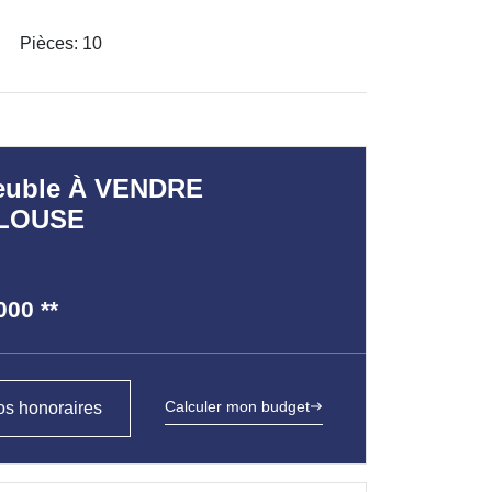
Pièces: 10
uble À VENDRE
LOUSE
000
**
Calculer mon budget
s honoraires