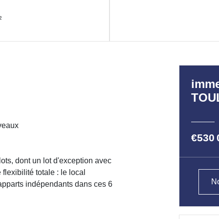
²
imme
TOU
veaux
€530 
ots, dont un lot d'exception avec
exibilité totale : le local
No
 apparts indépendants dans ces 6