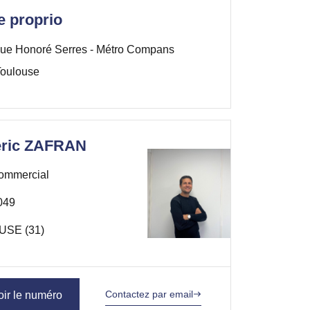
e proprio
ue Honoré Serres - Métro Compans
oulouse
éric ZAFRAN
ommercial
049
SE (31)
Contactez par email
oir le numéro