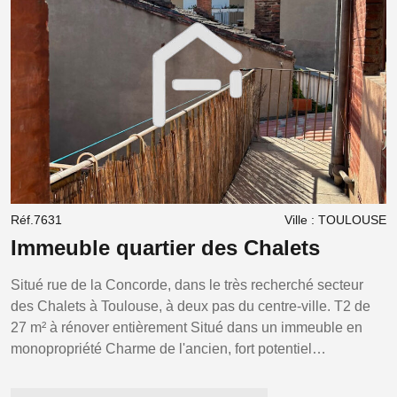
Réf.7631
Ville : TOULOUSE
R
Immeuble quartier des Chalets
À
T
Situé rue de la Concorde, dans le très recherché secteur
D
des Chalets à Toulouse, à deux pas du centre-ville. T2 de
4
27 m² à rénover entièrement Situé dans un immeuble en
b
monopropriété Charme de l'ancien, fort potentiel
c
d'optimisation Configuration parfaite pour investisseur
i
souhaitant : faire du déficit foncier valoriser un actif global
W