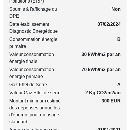
Pollutions (ERP)
Soumis à l'affichage du
Non
DPE
Date établissement
07/02/2024
Diagnostic Energétique
Consommation énergie
B
primaire
Valeur consommation
30 kWh/m2 par an
énergie finale
Valeur consommation
70 kWh/m2 par an
énergie primaire
Gaz Effet de Serre
A
Valeur Gaz Effet de serre
2 Kg CO2/m2/an
Montant minimum estimé
300 EUR
des dépenses annuelles
d'énergie pour un usage
standard
Année de référence des
01/01/2021