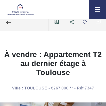
Accueil
Appartements
A vendre
2 pièces
Référence 7347
À vendre : Appartement T2
au dernier étage à
Toulouse
Ville : TOULOUSE -
€267 000
**
- Réf.7347