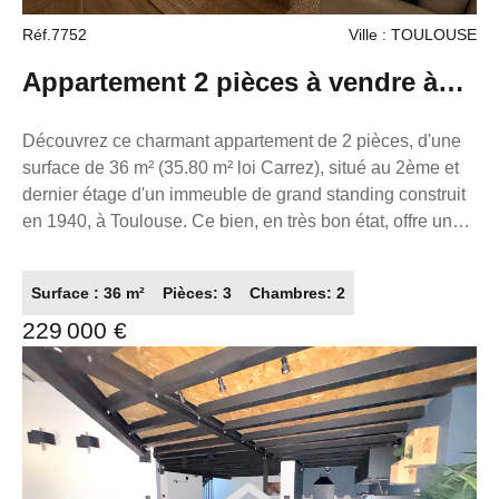
Réf.7752
Ville : TOULOUSE
Appartement 2 pièces à vendre à
Toulouse - Grand standing,
Découvrez ce charmant appartement de 2 pièces, d'une
surface de 36 m² (35.80 m² loi Carrez), situé au 2ème et
emplacement privilégié
dernier étage d'un immeuble de grand standing construit
en 1940, à Toulouse. Ce bien, en très bon état, offre une
cuisine américaine meublée, un chauffage par air pulsé
avec climatisation réversible, une exposition nord pour le
Surface : 36 m²
Pièces: 3
Chambres: 2
séjour, et un calme appréciable. Les fenêtres en PVC
229 000 €
double vitrage et les volets roulants garantissent confort
et isolation. Vous profiterez également d'un balcon et de 5
terrasses, parfaits pour vos moments de détente.
L'appartement est desservi par la fibre optique et dispose
d'une eau chaude individuelle. Idéalement situé dans l'un
des meilleurs emplacements de cette ville très touristique,
à seulement 9 km de l'aéroport, 0.20 km des commerces,