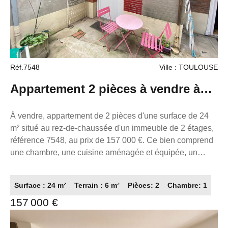
Réf.7548
Ville : TOULOUSE
Appartement 2 pièces à vendre à
Toulouse - Réf. 7548
À vendre, appartement de 2 pièces d'une surface de 24
m² situé au rez-de-chaussée d'un immeuble de 2 étages,
référence 7548, au prix de 157 000 €. Ce bien comprend
une chambre, une cuisine aménagée et équipée, un
chauffage par radiateur avec climatisation réversible et
électrique, ainsi qu'une eau chaude thermodynamique.
Surface : 24 m²
Terrain : 6 m²
Pièces: 2
Chambre: 1
L'appartement est calme, avec une dalle en béton, des
157 000 €
fenêtres en PVC double vitrage et des volets roulants. Il
dispose également d'une terrasse de 6 m². L'état général
est excellent, l'assainissement est tout à l'égout et la fibre