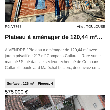
au RSAC de Toulouse sous le numéro 503111049
titulaire de la carte de démarchage immobilier pour le
compte de la société France Proprio). .
Réf.V7768
Ville : TOULOUSE
Plateau à aménager de 120,44 m²
avec jardin privatif de 217 m²
À VENDRE / Plateau à aménager de 120,44 m² avec
jardin privatif de 217 m² Compans-Caffarelli Rare sur le
marché ! Situé dans le secteur recherché de Compans-
Caffarelli, boulevard Maréchal Leclerc, découvrez ce
plateau de 120,44 m² à rénover entièrement, offrant un
fort potentiel d'aménagement selon vos envies. Implanté
Surface : 126 m²
Pièces: 4
en rez-de-chaussée d'un immeuble de standing, au sein
575 000 €
d'une copropriété calme et sécurisée, ce bien bénéficie
d'un magnifique jardin privatif et arboré de 217 m², un
véritable atout en plein coeur de la ville. À noter : le jardin
est grevé d'une servitude de passage permettant l'accès