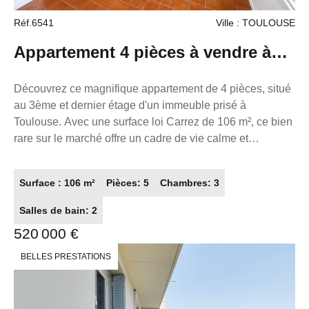
Réf.6541
Ville : TOULOUSE
Appartement 4 pièces à vendre à
Toulouse - Dernier étage avec vue
Découvrez ce magnifique appartement de 4 pièces, situé
au 3ème et dernier étage d'un immeuble prisé à
dégagée
Toulouse. Avec une surface loi Carrez de 106 m², ce bien
rare sur le marché offre un cadre de vie calme et
agréable. Il comprend un grand séjour avec mezzanine
avec poutres apparentes et tomettes anciennes au sol,
Surface : 106 m²
Pièces: 5
Chambres: 3
une cuisine indépendante neuve meublée et équipée
avec son espace cellier buanderie équipée avec un lave-
Salles de bain: 2
linge neuf, 3 belles chambres parquetées en massif dont
520 000 €
une suite parentale de 16 m2 environ avec sa salle de
bains privative , une jolie salle d'eau, deux toilettes, ainsi
BELLES PRESTATIONS
qu'une cave voutée de 20 m² en dépendance. Des
doubles vitrages neufs ont été installés (dans les
chambres doubles vitrages phoniques ++spécifiques)