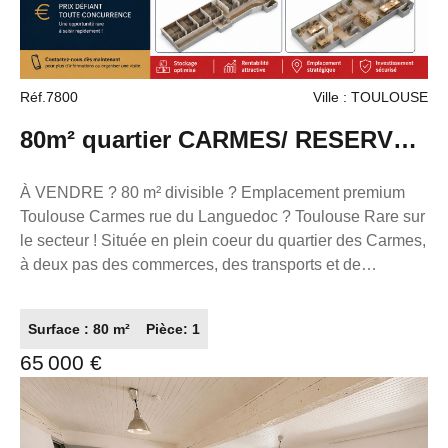
Réf.7800
Ville : TOULOUSE
80m² quartier CARMES/ RESERVE
OU AMENAGEMENT EN LOTS
À VENDRE ? 80 m² divisible ? Emplacement premium
Toulouse Carmes rue du Languedoc ? Toulouse Rare sur
le secteur ! Située en plein coeur du quartier des Carmes,
à deux pas des commerces, des transports et de
l'hypercentre, cette cave d'environ 80 m² offre un potentiel
exceptionnel pour un investisseur ou un professionnel.
Surface : 80 m²
Pièce: 1
Les atouts : Environ 80 m² de surface. Entièrement
65 000 €
divisible selon vos besoins. Possibilité de créer plusieurs
boxes de stockage destinés à la location, dans un secteur
où la demande est très forte. Possibilité d'aménager un
local professionnel pour de nombreuses activités (sous