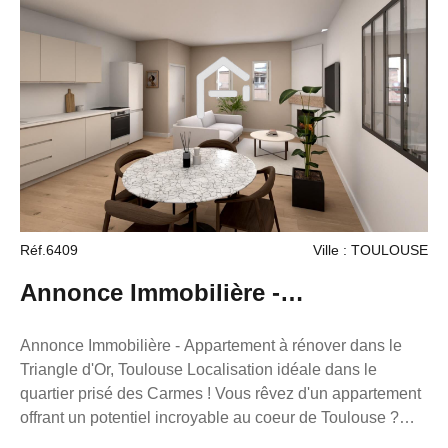
éditoriale de M. ZAFRAN Frédéric, mandataire
indépendant en immobilier (sans détention de fonds),
agent commercial du Réseau France Proprio, immatriculé
au RSAC de Toulouse sous le numéro 503111049
titulaire de la carte de démarchage immobilier pour le
compte de la société France Proprio).
Réf.6409
Ville : TOULOUSE
Annonce Immobilière -
Appartement dans le Triangle d'Or,
Annonce Immobilière - Appartement à rénover dans le
Triangle d'Or, Toulouse Localisation idéale dans le
Toulouse
quartier prisé des Carmes ! Vous rêvez d'un appartement
offrant un potentiel incroyable au coeur de Toulouse ?
Découvrez ce T3 de 56m² (environ), niché au dernier