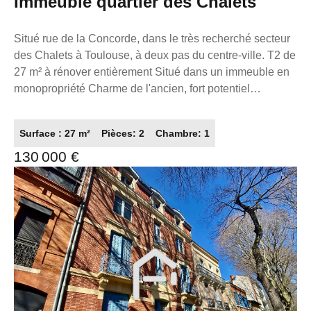
Immeuble quartier des Chalets
Situé rue de la Concorde, dans le très recherché secteur
des Chalets à Toulouse, à deux pas du centre-ville. T2 de
27 m² à rénover entièrement Situé dans un immeuble en
monopropriété Charme de l'ancien, fort potentiel
d'optimisation Configuration parfaite pour investisseur
souhaitant : faire du déficit foncier valoriser un actif global
Surface : 27 m²
Pièces: 2
Chambre: 1
ou créer un parc locatif cohérent Localisation premium
130 000 €
Quartier Chalets, très recherché À proximité immédiate :
Métro Gare Matabiau Bus Commerces & centre-ville Idéal
investisseur Forte demande locative sur le secteur
Possibilité d'optimisation après travaux Bonne rentabilité
à la clé Contact Dossier complet sur demande possibilité
d'acquisition de plusieurs lots. La présente annonce
immobilière a été rédigée sous la responsabilité
éditoriale de M. ZAFRAN Frédéric, mandataire
indépendant en immobilier (sans détention de fonds),
agent commercial du Réseau France Proprio, immatriculé