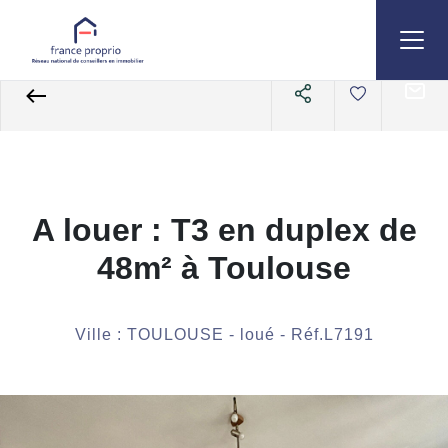
Accueil
Appartements
A louer
3 pièces
Référence L7191
A louer : T3 en duplex de
48m² à Toulouse
Ville : TOULOUSE - loué - Réf.L7191