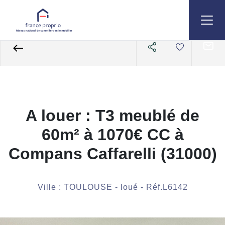
Accueil
Appartements
A louer
3 pièces
Ref. : L6142
A louer : T3 meublé de
60m² à 1070€ CC à
Compans Caffarelli (31000)
Ville : TOULOUSE - loué - Réf.L6142