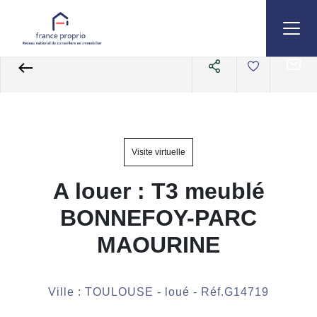
Accueil
Appartements
A louer
3 pièces
Référence G14719
Visite virtuelle
A louer : T3 meublé
BONNEFOY-PARC
MAOURINE
Ville : TOULOUSE - loué - Réf.G14719