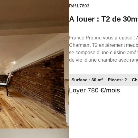
Réf.L7803
A louer : T2 de 30m
France Proprio vous propose : À louer à Toulouse quartier Saint Cyprien - Rue de la Laque :
Charmant T2 entièrement meublé,
se compose d'une cuisine amén
de vie, d'une chambre avec ran
lumineux, cet appartement offre
un couple. À voir rapidement Disponible ! Loyer : 780€ CC (720€ + 60€ de provisions sur
Surface : 30 m²
Pièces: 2
Ch
charges). Dépôt de garantie : 1440€ Honoraires : 390.00 € Référence : L7803 FRANCE
Loyer 780 €/mois
PROPRIO Réseaux de conseillers
Gestion 05.61.62.62.23