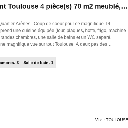
nt Toulouse 4 pièce(s) 70 m2 meublé,
ng libre
ifique vue sur tout Toulouse. A deux pas des
minutes a pied du métro B arènes Disponible au
 100€ de charges comprenant eau froide, TOM, et l entretient
ambres: 3
Salle de bain: 1
a wifi. Caution : 2 800.00€ Honoraires locataires : 910.00€
 lieux). Référence annonce : L7292 FRANCE
Ville : TOULOUSE