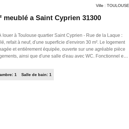
Ville : TOULOUSE
² meublé a Saint Cyprien 31300
 refait à neuf, d'une superficie d'environ 30 m². Le logement
agée et entièrement équipée, ouverte sur une agréable pièce
gements, ainsi que d'une salle d'eau avec WC. Fonctionnel et
 un cadre de vie confortable, idéal pour une personne seule ou
ambre: 1
Salle de bain: 1
 Immobilier partout en France. Transaction/ Location/