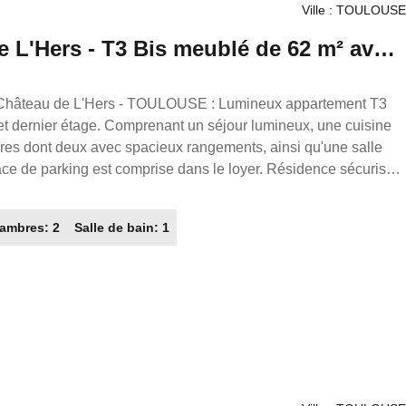
Ville : TOULOUSE
e L'Hers - T3 Bis meublé de 62 m² avec
 et dernier étage. Comprenant un séjour lumineux, une cuisine
es dont deux avec spacieux rangements, ainsi qu'une salle
ce de parking est comprise dans le loyer. Résidence sécurisée
 charges
ions sur charges Caution : 1700.00€ Honoraires locataires :
ambres: 2
Salle de bain: 1
en France. Transaction/ Location/ Gestion