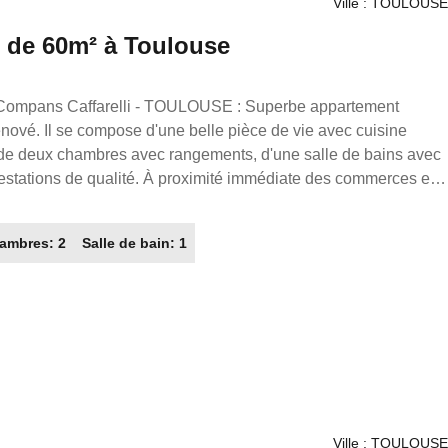
Ville : TOULOUSE
é de 60m² à Toulouse
nové. Il se compose d'une belle pièce de vie avec cuisine
de deux chambres avec rangements, d'une salle de bains avec
estations de qualité. À proximité immédiate des commerces et
 1 350.00€ Charges comprises (dont 50€ de charges). Dépôt
ambres: 2
Salle de bain: 1
e : L7781 FRANCE PROPRIO /
illers Immobilier partout en France. Transaction/ Location/
Ville : TOULOUSE