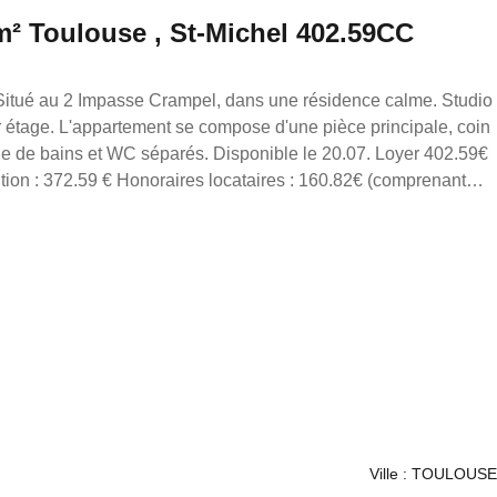
m² Toulouse , St-Michel 402.59CC
r étage. L'appartement se compose d'une pièce principale, coin
éparés. Disponible le 20.07. Loyer 402.59€
once : G3537 FRANCE PROPRIO
er partout en France. Transaction/ Location/ Gestion
ww.gestionlocative.franceproprio.com
Ville : TOULOUSE