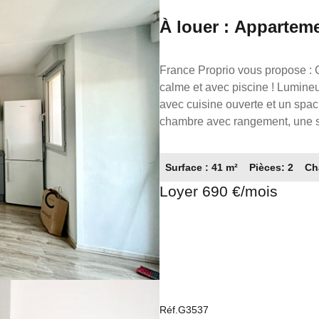
À louer : Apparteme
Toulouse (31500)
France Proprio vous propose : CHATEAU DE L'HERS - 31500 : Récente résidence sécurisée,
calme et avec piscine ! Lumineux appartement de 2 pièces, comprenant un agréable séjour
avec cuisine ouverte et un spac
chambre avec rangement, une sa
Disponible au 17.08 ! Loyer : 690.00€ cc dont 60€ de charges. Caution : 630.00 € Honoraires
locataires : 533.00 € dont 123.00€ pour
Surface : 41 m²
Pièces: 2
Ch
05.61.62.62.23 Réseaux de conse
Loyer 690 €/mois
Gestion
Réf.G3537