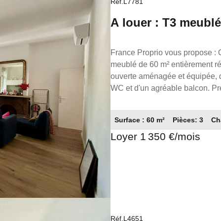
Réf.L7781
A louer : T3 meubl
France Proprio vous propose : Compans Caffarelli - TOULOUSE : Superbe appartement
meublé de 60 m² entièrement ré
ouverte aménagée et équipée, 
WC et d'un agréable balcon. Pr
des transports. À découvrir rapidement ! COUP DE COEUR A VISITER SANS TARDER !
Disponible en août 2026. Loyer :
Surface : 60 m²
Pièces: 3
Ch
de garantie : 2600.00€ Honoraires : 780.00€ Référence annonc
Loyer 1 350 €/mois
05.61.62.62.23 Réseaux de conse
Gestion
Réf.L4651