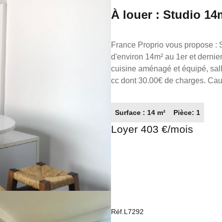
À louer : Studio 14
France Proprio vous propose : Situé au 2 Impasse Crampel, dans une résidence calme. Studio
d'environ 14m² au 1er et dernie
cuisine aménagé et équipé, salle de bains et WC s
cc dont 30.00€ de charges. Caution : 372.59 € Honoraires locataires : 160.82€ (comprenant
43.86€ pour la réalisation de l'état des lieux). Référence ann
Réseaux de conseillers Immobili
Surface : 14 m²
Pièce: 1
Constituez votre dossier sur w
Loyer 403 €/mois
Réf.L7292