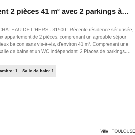
nt 2 pièces 41 m² avec 2 parkings à
ieux balcon sans vis-à-vis, d'environ 41 m². Comprenant une
lle de bains et un WC indépendant. 2 Places de parkings.
 la réalisation de l'état des lieux. FRANCE PROPRIO
ambre: 1
Salle de bain: 1
illers Immobilier partout en France. Transaction/ Location/
Ville : TOULOUSE