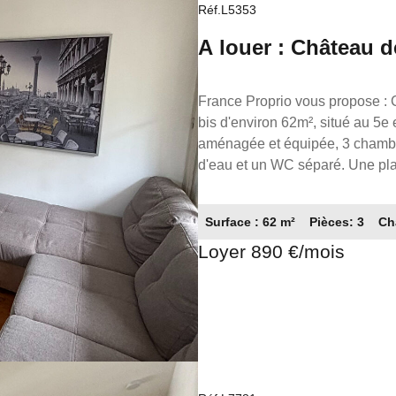
Réf.L5353
A louer : Château d
Parking
France Proprio vous propose : Château de L'Hers - TOULOUSE : Lumineux appartement T3
bis d'environ 62m², situé au 5e
aménagée et équipée, 3 chambr
d'eau et un WC séparé. Une pla
et calme. Proche des commodités. Disponible tout de suite ! Loyer : 890.00€
comprises dont 40.00€ de provis
Surface : 62 m²
Pièces: 3
Ch
656.00€. Référence annonce: L5353 FRANCE PROPRIO 05.61.62.62.23 Réseaux de
Loyer 890 €/mois
conseillers Immobilier partout 