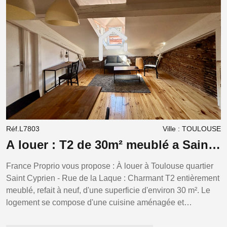
Réf.L7803
Ville : TOULOUSE
R
A louer : T2 de 30m² meublé a Saint
À
Cyprien 31300
a
France Proprio vous propose : À louer à Toulouse quartier
Fr
Saint Cyprien - Rue de la Laque : Charmant T2 entièrement
3
meublé, refait à neuf, d'une superficie d'environ 30 m². Le
piscine ! 
logement se compose d'une cuisine aménagée et
u
entièrement équipée, ouverte sur une agréable pièce de
b
vie, d'une chambre avec rangements, ainsi que d'une salle
c