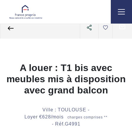
Accueil
Appartements
A louer
Studio T1
Référence G4991
A louer : T1 bis avec
meubles mis à disposition
avec grand balcon
Ville : TOULOUSE -
Loyer €628/mois
charges comprises **
- Réf.G4991