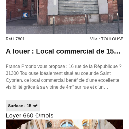
Réf.L7801
Ville : TOULOUSE
A louer : Local commercial de 15m²
à Saint Cyprien
France Proprio vous propose : 16 rue de la République ?
31300 Toulouse Idéalement situé au coeur de Saint
Cyprien, ce local commercial bénéficie d'une excellente
visibilité grâce à sa vitrine de 4m² sur rue et d'un
emplacement recherché. Le local développe une surface
d'environ 30m², répartie comme suit : 15 m² de local en
Surface : 15 m²
rez-de-chaussée 15 m² en sous-sol, idéal pour le
Loyer 660 €/mois
stockage, une réserve ou un espace complémentaire. Il
conviendra parfaitement à une activité commerciale,
artisanale, professionnelle ou de services. Toutes