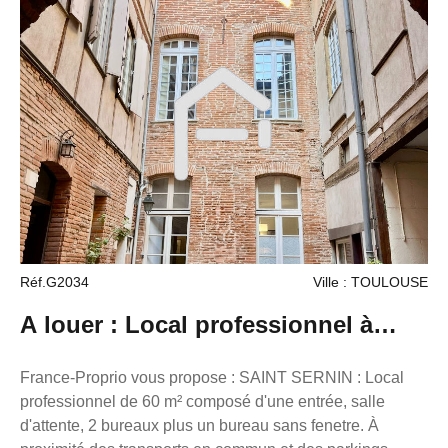
activités autorisées, sauf métiers de bouche nécessitant
une extraction. Disponible ! Loyer : 630 € HC par mois
Provision sur charges : 30 € / mois Taxe foncière : à la
charge du preneur Honoraires : 2376€ (30% du loyer
annuel) Référence annonce : L7801 FRANCE PROPRIO
Réseaux de conseillers Immobilier partout en France.
Transaction/ Location/ Gestion 05.61.62.62.23
Réf.G2034
Ville : TOULOUSE
A louer : Local professionnel à
louer 680 € CC
France-Proprio vous propose : SAINT SERNIN : Local
professionnel de 60 m² composé d'une entrée, salle
d'attente, 2 bureaux plus un bureau sans fenetre. À