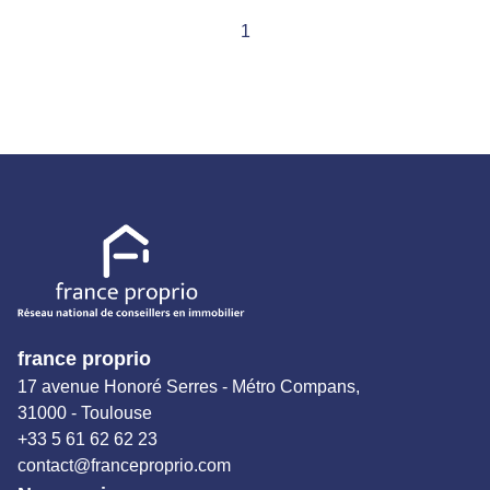
vous bénéficierez d'un garage/dépôt privatif, de 4 places
1
de parking ainsi que d'une cave, offrant ainsi une solution
complète pour vos besoins en stockage et en
stationnement. Disponible maintenant. À visiter sans
tarder ! Loyer : 1 680.00 € TTC dont 240€ TTC de
charges comprenant l'eau froide, la taxe foncière, la TOM
et l'entretien des communs. Dépôt de garantie : 2 880.00€
Honoraires charge locataire : 30% du loyer annuel : 5
184.00€ Constituez votre dossier sur
www.gestionlocative.franceproprio.com Référence
annonce : L6461 FRANCE PROPRIO 05.61.62.62.23
Réseaux de conseillers Immobilier partout en France.
Transaction/ Location/ Gestion
france proprio
17 avenue Honoré Serres - Métro Compans,
31000 - Toulouse
+33 5 61 62 62 23
contact@franceproprio.com