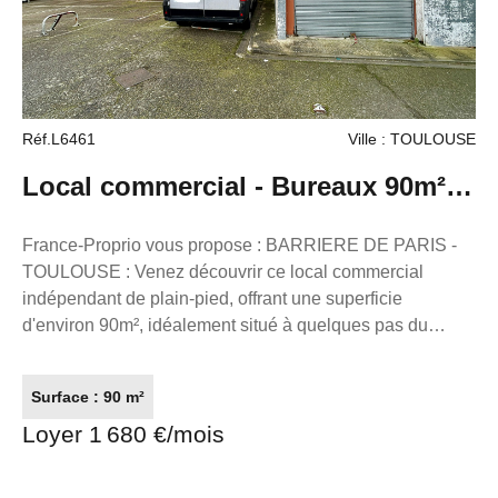
Réf.L6461
Ville : TOULOUSE
Local commercial - Bureaux 90m²
avec parkings + Cave + Dépôt à
France-Proprio vous propose : BARRIERE DE PARIS -
TOULOUSE : Venez découvrir ce local commercial
Toulouse
indépendant de plain-pied, offrant une superficie
d'environ 90m², idéalement situé à quelques pas du
Carrefour Market. Ce bien lumineux, en bon état général,
est composé d'un espace d'accueil et de 4 bureaux
Surface : 90 m²
indépendants, parfait pour une activité professionnelle
Loyer 1 680 €/mois
nécessitant plusieurs espaces de travail privés. Le local
dispose également d'une cuisine, d'un coin sanitaire avec
douche, pour un confort optimal au quotidien. De plus,