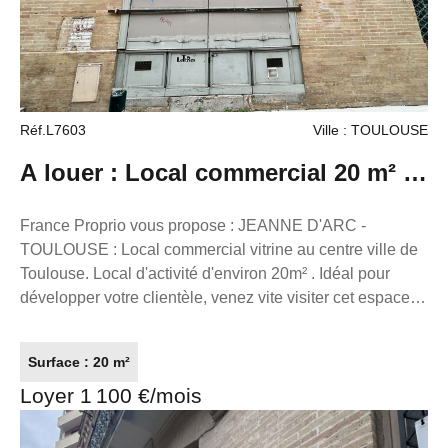
environnement professionnel agréable. À visiter sans
tarder ! Loyer : 1900.00€ CC Dépôt de garantie 3 mois
soit : 6 840,00€ Honoraires charge locataire : 30% du
loyer annuel : 5 700.00€ Référence annonce : L7744
FRANCE PROPRIO Réseaux de conseillers Immobilier
Réf.L7603
Ville : TOULOUSE
partout en France. Transaction/ Location/ Gestion
05.61.62.62.23
A louer : Local commercial 20 m² à
Toulouse
France Proprio vous propose : JEANNE D'ARC -
TOULOUSE : Local commercial vitrine au centre ville de
Toulouse. Local d'activité d'environ 20m² . Idéal pour
développer votre clientèle, venez vite visiter cet espace
d'activité. Une cave privative complète le local. Loyer :
1100.00 € CC dont 100€ de charges comprenant la taxe
Surface : 20 m²
foncière et l'eau. Dépôt de garantie 3 mois soit : 3000.00€
Loyer 1 100 €/mois
Honoraires charge locataire : 30% du loyer annuel :
3600.00€ Référence annonce : L7603 FRANCE
PROPRIO Réseaux de conseillers Immobilier partout en