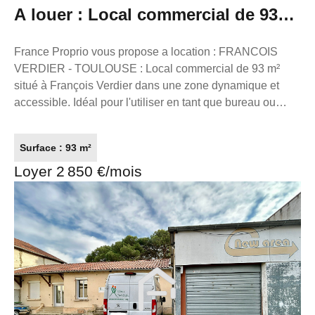
A louer : Local commercial de 93
m² à Toulouse
France Proprio vous propose a location : FRANCOIS
VERDIER - TOULOUSE : Local commercial de 93 m²
situé à François Verdier dans une zone dynamique et
accessible. Idéal pour l'utiliser en tant que bureau ou
commerce de proximité. 4 bureaux indépendants, un
grand espace d'accueil, plusieurs rangements, une baie
Surface : 93 m²
de brassage déjà installée, ainsi qu'un WC avec lave-
Loyer 2 850 €/mois
mains. Local climatisé. Vitrine de 4m. Disponible de suite.
Loyer : 2 850.00€ CC dont 50€ de charges Dépôt de
garantie 3 mois soit : 8 400.00€ Honoraires charge
locataire : 26% du loyer annuel : 9 200.00€ Constituez
votre dossier sur www.gestionlocative.franceproprio.com
Référence annonce : L7148 FRANCE PROPRIO
05.61.62.62.23 Réseaux de conseillers Immobilier partout
en France. Transaction/ Location/ Gestion