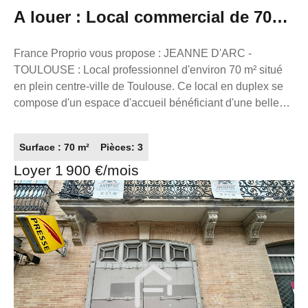
A louer : Local commercial de 70m²
en duplex avec vitrine
France Proprio vous propose : JEANNE D'ARC -
TOULOUSE : Local professionnel d'environ 70 m² situé
en plein centre-ville de Toulouse. Ce local en duplex se
compose d'un espace d'accueil bénéficiant d'une belle
vitrine. Un escalier mène à l'espace d'activité principal,
composé d'une grande pièce ouverte avec un coin
Surface : 70 m²
Pièces: 3
cuisine et un espace sanitaire en fond de local. Il dispose
Loyer 1 900 €/mois
également d'un bureau indépendant ainsi que d'une
agréable entrée au premier étage. Fonctionnel et bien
agencé, ce local conviendra parfaitement à une activité
de conseil, de services ou à toute autre activité
professionnelle. Possibilité de louer un local
complémentaire de deux pièces d'environ 45 m² afin de
bénéficier d'un espace supplémentaire au premier étage.
Profitez d'un emplacement central pour développer votre
activité et accueillir votre clientèle dans un