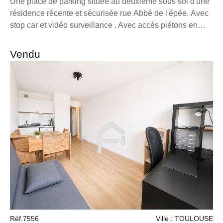
Une place de parking située au deuxième sous sol d'une
résidence récente et sécurisée rue Abbé de l'épée. Avec
stop car et vidéo surveillance . Avec accès piétons en
ascenseur par la rue Abbé de l'épée ou rue Jaubert,
l'emplacement est idéal à deux min à pied de la place
Vendu
Sébastopol et du boulevard chave. Longueur 5m largeur
2m50 hauteur 2m30 Charge 13€ TF 160€ Pour toutes
demandes d'informations, n'héssitez pas à me contacter
au 06 98 89 14 62. La présente annonce immobilière a
été rédigée sous la responsabilité éditoriale de M. loonis
gahel, mandataire indépendant en immobilier (sans
détention de fonds), agent commercial du Réseau France
Proprio immatriculé au RSAC de Marseille sous le
numéro 7953190/s17056393, titulaire de la carte de
démarchage immobilier pour le compte de la société
France Proprio. Retrouvez tous nos biens sur notre site
internet. www.franceproprio.com
Réf.7556
Ville : TOULOUSE