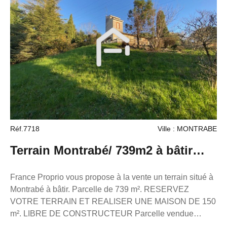
Réf.7718
Ville : MONTRABE
Terrain Montrabé/ 739m2 à bâtir
LOT 2/ TERRAIN 159900€
France Proprio vous propose à la vente un terrain situé à
Montrabé à bâtir. Parcelle de 739 m². RESERVEZ
VOTRE TERRAIN ET REALISER UNE MAISON DE 150
m². LIBRE DE CONSTRUCTEUR Parcelle vendue
entièrement viabilisée EDF EAU TÉLÉPHONE