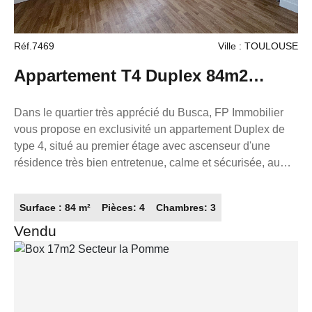
titulaire de la carte de démarchage immobilier pour le
compte de la société France Proprio).
Réf.7469
Ville : TOULOUSE
Appartement T4 Duplex 84m2
Toulouse (secteur Busca)
Dans le quartier très apprécié du Busca, FP Immobilier
vous propose en exclusivité un appartement Duplex de
type 4, situé au premier étage avec ascenseur d'une
résidence très bien entretenue, calme et sécurisée, au
bord du Canal du midi. Avec un emplacement idéal entre
Toulouse centre, le Busca, côte pavée, et Port Saint
Surface : 84 m²
Pièces: 4
Chambres: 3
Sauveur, à quelques pas seulement du centre historique
Vendu
de Toulouse, et du grand rond cet appartement de 85m²
allie emplacement privilégié, confort et authenticité. Il se
compose d'une entrée, d'une cuisine ouverte aménagée
et équipée sur le séjour / salle à manger, de 3 grandes
chambres, une salle d'eau et de WC séparés. Les