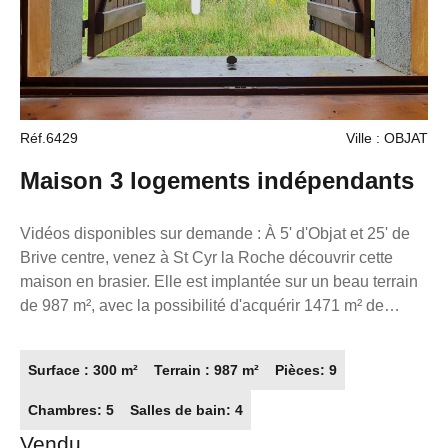
Réf.6429
Ville : OBJAT
Maison 3 logements indépendants
Vidéos disponibles sur demande : À 5' d'Objat et 25' de
Brive centre, venez à St Cyr la Roche découvrir cette
maison en brasier. Elle est implantée sur un beau terrain
de 987 m², avec la possibilité d'acquérir 1471 m² de
terrain constructible supplémentaire. À l'intérieur, la
maison est composé d'1 cuisine, d'1 séjour, de 2
Surface : 300 m²
Terrain : 987 m²
Pièces: 9
chambres dont 1 avec salle d'eau, d'1 bureau, d'1 salle
de bains/WC et d'1 cellier. En plus de cette maison, ce
Chambres: 5
Salles de bain: 4
bien propose 2 autres logements avec des entrées
Vendu