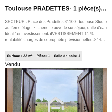
Toulouse PRADETTES- 1 pièce(s) -
22 m²
SECTEUR : Place des Pradettes 31100 - toulouse Studio
au 2eme étage, kitchenette ouverte sur séjour, dalle d'eau
Ideal 1er investissement. iIVESTISSEMENT 11 %
rentabilité charges de copropriété prévisionnelles :844€ à
l'année. Faible taxe foncière : 600€. VENDU LIBRE A
découvrir rapidement. La présente annonce immobilière a
Surface : 22 m²
Pièce: 1
Salle de bain: 1
été rédigée sous la responsabilité éditoriale de M.
Vendu
ZAFRAN Frédéric, mandataire indépendant en
immobilier (sans détention de fonds), agent commercial
du Réseau France Proprio, immatriculé au RSAC de
Toulouse sous le numéro 503111049 titulaire de la carte
de démarchage immobilier pour le compte de la société
France Proprio).