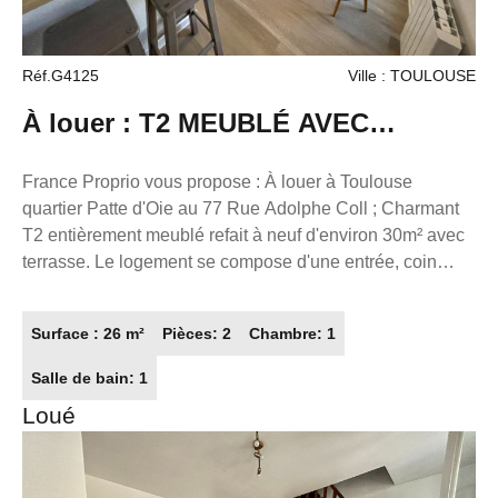
Réf.G4125
Ville : TOULOUSE
À louer : T2 MEUBLÉ AVEC
TERRASSE REFAIT À NEUF
France Proprio vous propose : À louer à Toulouse
quartier Patte d'Oie au 77 Rue Adolphe Coll ; Charmant
TOULOUSE PATTE D'OIE
T2 entièrement meublé refait à neuf d'environ 30m² avec
terrasse. Le logement se compose d'une entrée, coin
cuisine aménagé et équipé (frigo top, plaques de
cuissons et hotte aspirante). Pièce de vie avec canapé
Surface : 26 m²
Pièces: 2
Chambre: 1
convertible. Belle salle d'eau et WC séparés. Chambre
avec rangements et accès à une terrasse. À voir
Salle de bain: 1
rapidement Disponible le 01/09/2026. Loyer : 663.48€
Loué
(643.48 € + 20 € de provisions sur charges). Dépôt de
garantie : 1286.69€ Honoraires : 338 € Constituez votre
dossier sur www.gestionlocative.franceproprio.com