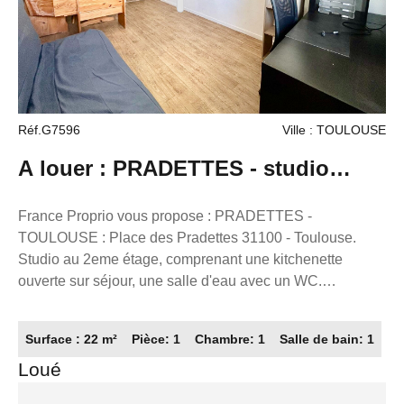
Location/ Gestion
Réf.G7596
Ville : TOULOUSE
A louer : PRADETTES - studio
meublé de 22 m²
France Proprio vous propose : PRADETTES -
TOULOUSE : Place des Pradettes 31100 - Toulouse.
Studio au 2eme étage, comprenant une kitchenette
ouverte sur séjour, une salle d'eau avec un WC.
Logement avec rangement et en bon état général.
Disponible dès maintenant ! Loyer : 460.00€ cc dont 30€
Surface : 22 m²
Pièce: 1
Chambre: 1
Salle de bain: 1
de charges. Caution : 860€ Honoraires locataires : 286.00
Loué
€ dont 66 € pour la réalisation de l'état des lieux.
Référence annonce : G7596 FRANCE PROPRIO