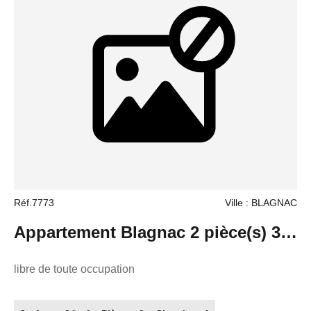
05.61.62.62.23 Réseaux de conseillers Immobilier partout
en France. Transaction/ Location/ Gestion
Réf.7773
Ville : BLAGNAC
Appartement Blagnac 2 pièce(s) 34
m2
libre de toute occupation