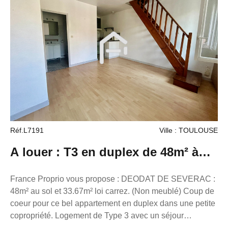
FRANCE PROPRIO Réseaux de conseillers Immobilier
partout en France. Transaction/ Location/ Gestion
05.61.62.62.23
Réf.L7191
Ville : TOULOUSE
A louer : T3 en duplex de 48m² à
Toulouse
France Proprio vous propose : DEODAT DE SEVERAC :
48m² au sol et 33.67m² loi carrez. (Non meublé) Coup de
coeur pour ce bel appartement en duplex dans une petite
copropriété. Logement de Type 3 avec un séjour
lumineux donnant sur la cuisine équipée. A l'étage, 2