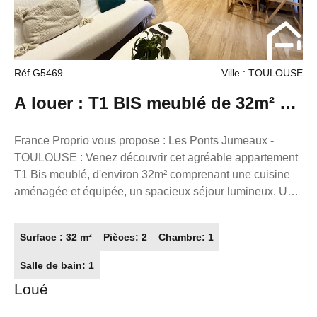
Réf.G5469
Ville : TOULOUSE
A louer : T1 BIS meublé de 32m² à
Toulouse
France Proprio vous propose : Les Ponts Jumeaux -
TOULOUSE : Venez découvrir cet agréable appartement
T1 Bis meublé, d'environ 32m² comprenant une cuisine
aménagée et équipée, un spacieux séjour lumineux. Une
chambre avec placard et une salle d'eau avec WC. Place
de parking reservé. Disponible le 085 Aout 2026 Loyer :
Surface : 32 m²
Pièces: 2
Chambre: 1
646.74€ dont 35.00€ de charges. Caution : 1213.92€
Honoraires locataires : 320.00€ (comprenant 96.00€ pour
Salle de bain: 1
la réalisation de l'état des lieux). Référence annonce :
Loué
G5469 FRANCE PROPRIO Constituez votre dossier sur
www.gestionlocative.franceproprio.com Réseaux de