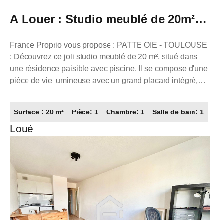
A Louer : Studio meublé de 20m²
avec grande Terrasse a Toulouse /
France Proprio vous propose : PATTE OIE - TOULOUSE
: Découvrez ce joli studio meublé de 20 m², situé dans
31300
une résidence paisible avec piscine. Il se compose d'une
pièce de vie lumineuse avec un grand placard intégré,
d'une cuisine ouverte entièrement équipée, d'une salle de
bains, et d'un toilette séparée. Appréciez sa terrasse
Surface : 20 m²
Pièce: 1
Chambre: 1
Salle de bain: 1
ensoleillée, idéale pour profiter des beaux jours en toute
Loué
tranquillité. Appartement en excellent état, calme et
fonctionnel. Disponible le 14/08/2026 ! Loyer : 620.00€
charges comprises dont 30.00€ de provisions sur
charges. Caution : 1 100.00€ Honoraires d'agence :
260.00€ dont 60.00€ pour la réalisation de l'état des lieux.
Référence annonce : G1942 France proprio / Service
location 05.61.626.223. FRANCE PROPRIO Réseaux de
conseillers Immobilier partout en France. Transaction/