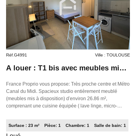
Réf.G4991
Ville : TOULOUSE
A louer : T1 bis avec meubles mis à
disposition avec grand balcon
France Proprio vous propose: Très proche centre et Métro
Canal du Midi. Spacieux studio entièrement meublé
(meubles mis à disposition) d'environ 26.86 m²,
comprenant une cuisine équipée ( lave linge, micro-
ondes, plaques , hotte , vaisselle), un séjour donnant sur
une terrasse, buanderie, salle de bain. Résidence
Surface : 23 m²
Pièce: 1
Chambre: 1
Salle de bain: 1
sécurisée et calme, au centre ville de Toulouse ! Place de
Loué
parking attitrée. Vous disposez d'un local vélo dans la