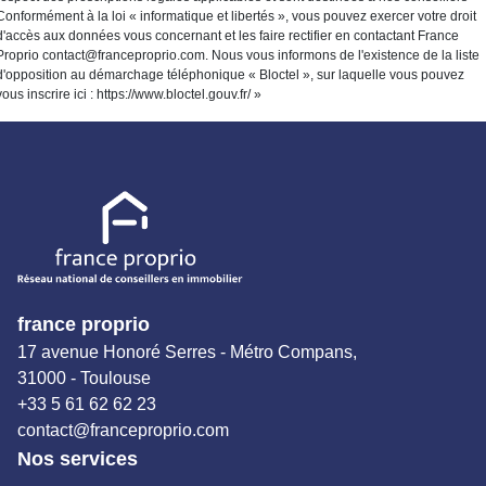
Conformément à la loi « informatique et libertés », vous pouvez exercer votre droit
d'accès aux données vous concernant et les faire rectifier en contactant France
Proprio contact@franceproprio.com. Nous vous informons de l'existence de la liste
d'opposition au démarchage téléphonique « Bloctel », sur laquelle vous pouvez
vous inscrire ici :
https://www.bloctel.gouv.fr/
»
france proprio
17 avenue Honoré Serres - Métro Compans,
31000 - Toulouse
+33 5 61 62 62 23
contact@franceproprio.com
Nos services