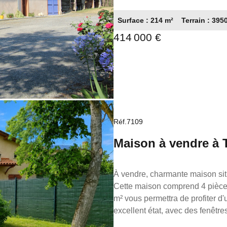
récentes. Idéal pour un projet d'accueil touristique
Surface : 214 m²
Terrain : 395
préservé avec arbres fruitiers,
414 000 €
proximité. Un lieu rare alliant
été rédigée sous la responsabi
Maisons Patrimoine" , partenai
détention de fonds) Carte pro
représentée par Rouch Gilbert g
Réf.7109
Maison à vendre à 
À vendre, charmante maison situ
Cette maison comprend 4 pièces,
m² vous permettra de profiter d
excellent état, avec des fenêtre
l'intérieur, vous trouverez une