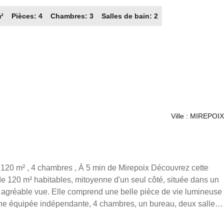
est, garantissant une belle luminosité. Le chauffage est
m²
Pièces: 4
Chambres: 3
Salles de bain: 2
climatisation réversible, et un insert pour cheminée ajoute une
dispose d'une salle de bain, d'une salle d'eau et de deux WC.
de plusieurs établissements
nale de la météorologie - Toulouse INP, l'École maternelle
Groupe scolaire Ferdinand de Lesseps, cette maison est
s trouverez également des parcs à proximité pour des moments
s la
. ZAFRAN Frédéric, mandataire indépendant en immobilier (sans
Ville : MIREPOIX
mmercial du Réseau France Proprio, immatriculé au RSAC de
049 titulaire de la carte de démarchage immobilier pour le
prio).
² , 4 chambres , À 5 min de Mirepoix Découvrez cette
e 120 m² habitables, mitoyenne d'un seul côté, située dans un
agréable vue. Elle comprend une belle pièce de vie lumineuse
ine équipée indépendante, 4 chambres, un bureau, deux salles
ferie et de nombreux espaces de rangement. Prestations :