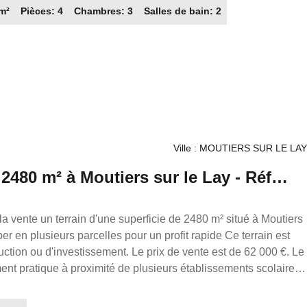
 m²
Pièces: 4
Chambres: 3
Salles de bain: 2
n est idéale pour une famille. Ce bien de plain-pied,
t rare sur le marché d'Objat. Alors n'hésitez plus et appelez-
ante en immobilier (sans détention de fonds), agent
roprio, immatriculé au RSAC de Brive sous le numéro 398 349
émarchage immobilier pour le compte de la société France
Ville : MOUTIERS SUR LE LAY
 2480 m² à Moutiers sur le Lay - Réf
a vente un terrain d'une superficie de 2480 m² situé à Moutiers
uction ou d'investissement. Le prix de vente est de 62 000 €. Le
ent pratique à proximité de plusieurs établissements scolaires
bert Bonnaud, le Lycée Polyvalent François Rabelais, le Centre
 privée Sainte-Trinité. Vous trouverez également des