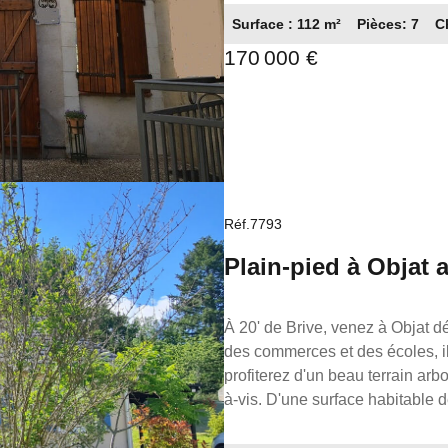
chauffage central par chaudière 
Surface : 112 m²
Pièces: 7
C
rénovée, maison immédiatement 
170 000 €
résidence secondaire ou un investissement locatif. À noter :
d'acquérir en supplément un te
alliant authenticité, confort et proximité
immobilière a été rédigée sous 
"Demeures Maisons Patrimoine"
Proprio (sans détention de fon
82188731200014, représentée pa
Réf.7793
Plain-pied à Objat 
À 20' de Brive, venez à Objat d
des commerces et des écoles, il
profiterez d'un beau terrain arboré de 1199 m², de quoi passer d'agréables moments sans vis-
à-vis. D'une surface habitable 
offre un cadre de vie agréable 
ouverte sur une belle pièce de