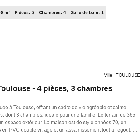
, activité agricole, équestre. Environnement
00 m²
Pièces: 5
Chambres: 4
Salle de bain: 1
 potager et vue dégagée. Commerces, écoles et services à
 charme, espace et potentiel! La présente annonce immobilière a
lité éditoriale de la SARL G.Rouch Immobilier "Demeures
re indépendant en immobilier du réseau France Proprio (sans
 N° CPI 09012016000012792 , Siret RCS Foix 82188731200014,
érant. Tel 06 08 34 45 19.
Ville : TOULOUSE
Toulouse - 4 pièces, 3 chambres
ée à Toulouse, offrant un cadre de vie agréable et calme.
 dont 3 chambres, idéale pour une famille. Le terrain de 365
'un espace extérieur. La maison est de style années 70, en
s en PVC double vitrage et un assainissement tout à l'égout. À
 cuisine indépendante, aménagée et équipée, ainsi qu'un séjour