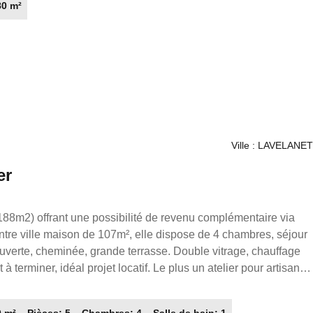
80 m²
liter votre quotidien. Pour plus d'informations, n'hésitez pas à
io, détentrice du bien sous la référence 7791.
Ville : LAVELANET
er
188m2) offrant une possibilité de revenu complémentaire via
e 4 chambres, séjour
uverte, cheminée, grande terrasse. Double vitrage, chauffage
à terminer, idéal projet locatif. Le plus un atelier pour artisan
ur vos moments de détente. Le bien dispose également de deux
0 m²
Pièces: 5
Chambres: 4
Salle de bain: 1