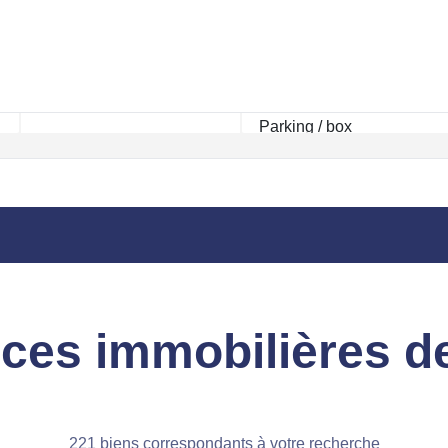
Rayon km
es immobilières d
221 biens correspondants à votre recherche