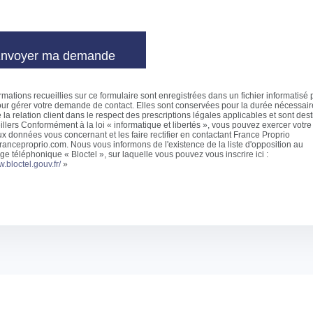
rmations recueillies sur ce formulaire sont enregistrées dans un fichier informatisé
our gérer votre demande de contact. Elles sont conservées pour la durée nécessair
 la relation client dans le respect des prescriptions légales applicables et sont des
llers Conformément à la loi « informatique et libertés », vous pouvez exercer votre 
x données vous concernant et les faire rectifier en contactant France Proprio
anceproprio.com. Nous vous informons de l'existence de la liste d'opposition au
 téléphonique « Bloctel », sur laquelle vous pouvez vous inscrire ici :
w.bloctel.gouv.fr/
»