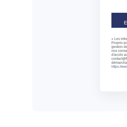
« Les info
Proprio p
gestion de
nos consei
d'accès au
contact@fr
démarchage
https://ww