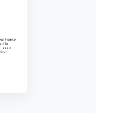
 par France
e à la
tinées à
droit