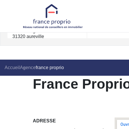
Rayon km
Accueil
Agence
france proprio
France Propri
ADRESSE